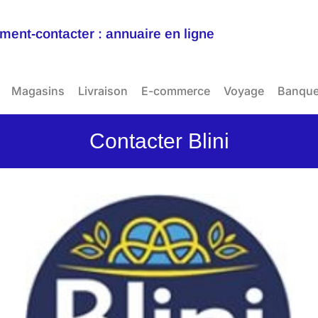
ent-contacter : annuaire en ligne
Magasins
Livraison
E-commerce
Voyage
Banqu
Contacter Blini