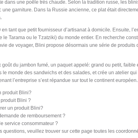
rite dans une poêle très chaude. Selon la tradition russe, les blin
ne garniture. Dans la Russie ancienne, ce plat était directemen
.
en tant que petit fournisseur d’artisanat à domicile. Ensuite, l’e
e le Tarama ou le Tzatziki) du monde entier. En recherche cons
nvie de voyager, Blini propose désormais une série de produits qui
 goût du jambon fumé, un paquet appelé: grand ou petit, faible 
ns le monde des sandwichs et des salades, et crée un atelier qui
nant l’entreprise s’est répandue sur tout le continent européen.
produit Blini?
produit Blini ?
rer un produit Blini?
 demande de remboursement ?
le service consommateur ?
 questions, veuillez trouver sur cette page toutes les coordonné