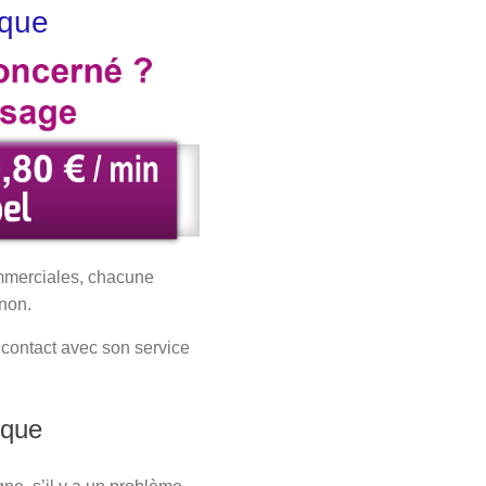
rque
ommerciales, chacune
 non.
contact avec son service
ique