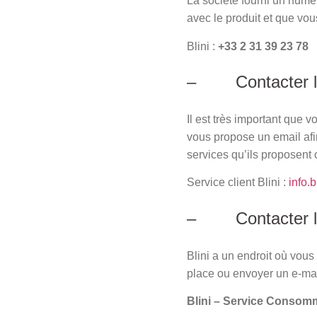
La société fourni un numé
avec le produit et que vo
Blini :
+33 2 31 39 23 78
– Contacter le 
Il est très important que 
vous propose un email afi
services qu’ils proposent o
Service client Blini :
info.b
– Contacter le s
Blini a un endroit où vou
place ou envoyer un e-mai
Blini – Service Consom