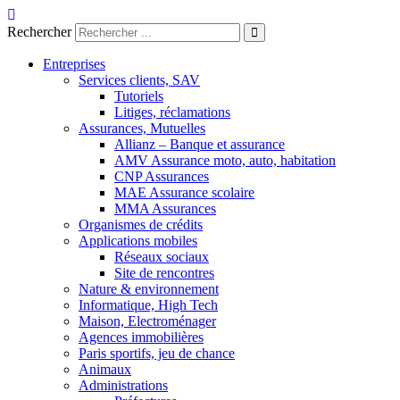
Aller
au
Rechercher
contenu
Entreprises
Services clients, SAV
Tutoriels
Litiges, réclamations
Assurances, Mutuelles
Allianz – Banque et assurance
AMV Assurance moto, auto, habitation
CNP Assurances
MAE Assurance scolaire
MMA Assurances
Organismes de crédits
Applications mobiles
Réseaux sociaux
Site de rencontres
Nature & environnement
Informatique, High Tech
Maison, Electroménager
Agences immobilières
Paris sportifs, jeu de chance
Animaux
Administrations