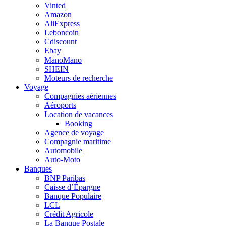
Vinted
Amazon
AliExpress
Leboncoin
Cdiscount
Ebay
ManoMano
SHEIN
Moteurs de recherche
Voyage
Compagnies aériennes
Aéroports
Location de vacances
Booking
Agence de voyage
Compagnie maritime
Automobile
Auto-Moto
Banques
BNP Paribas
Caisse d’Épargne
Banque Populaire
LCL
Crédit Agricole
La Banque Postale