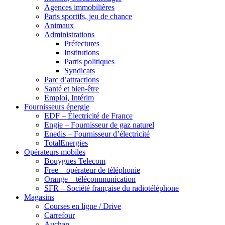
Agences immobilières
Paris sportifs, jeu de chance
Animaux
Administrations
Préfectures
Institutions
Partis politiques
Syndicats
Parc d’attractions
Santé et bien-être
Emploi, Intérim
Fournisseurs énergie
EDF – Électricité de France
Engie – Fournisseur de gaz naturel
Enedis – Fournisseur d’électricité
TotalEnergies
Opérateurs mobiles
Bouygues Telecom
Free – opérateur de téléphonie
Orange – télécommunication
SFR – Société française du radiotéléphone
Magasins
Courses en ligne / Drive
Carrefour
Auchan