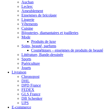
Auchan
Leclerc
Ameublement
Enseignes de bricolage
Lingerie
Vêtements
Cuisine
Bijouteries, diamantaires et joailleries
Mode
Produits de luxe
Soins, beauté, parfums
Cosmétiques – enseignes de produits de beauté
Littérature, Bande-dessinée
Sports
Puériculture
Jouets
Livraison
Chronopost
DHL
DPD France
FEDEX
GLS France
DB Schenker
UPS
E-commerce