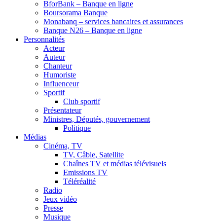
BforBank – Banque en ligne
Boursorama Banque
Monabanq – services bancaires et assurances
Banque N26 – Banque en ligne
Personnalités
Acteur
Auteur
Chanteur
Humoriste
Influenceur
Sportif
Club sportif
Présentateur
Ministres, Députés, gouvernement
Politique
Médias
Cinéma, TV
TV, Câble, Satellite
Chaînes TV et médias télévisuels
Emissions TV
Téléréalité
Radio
Jeux vidéo
Presse
Musique