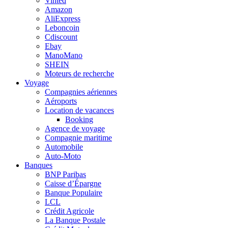
Vinted
Amazon
AliExpress
Leboncoin
Cdiscount
Ebay
ManoMano
SHEIN
Moteurs de recherche
Voyage
Compagnies aériennes
Aéroports
Location de vacances
Booking
Agence de voyage
Compagnie maritime
Automobile
Auto-Moto
Banques
BNP Paribas
Caisse d’Épargne
Banque Populaire
LCL
Crédit Agricole
La Banque Postale