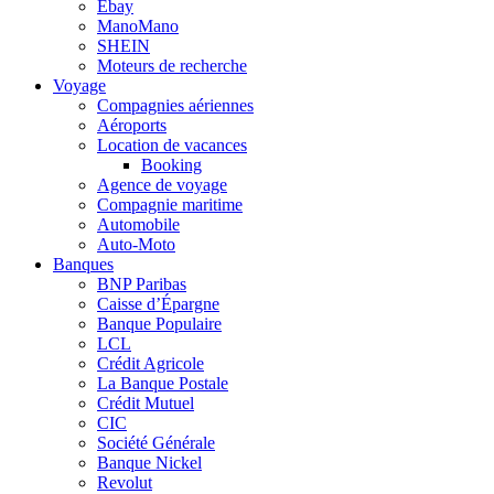
Ebay
ManoMano
SHEIN
Moteurs de recherche
Voyage
Compagnies aériennes
Aéroports
Location de vacances
Booking
Agence de voyage
Compagnie maritime
Automobile
Auto-Moto
Banques
BNP Paribas
Caisse d’Épargne
Banque Populaire
LCL
Crédit Agricole
La Banque Postale
Crédit Mutuel
CIC
Société Générale
Banque Nickel
Revolut