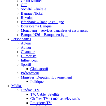
Crédit Mutuel
CIC
Société Générale
Banque Nickel
Revolut
BforBank – Banque en ligne
Boursorama Banque
Monabanq – services bancaires et assurances
Banque N26 – Banque en ligne
Personnalités
Acteur
Auteur
Chanteur
Humoriste
Influenceur
Sportif
Club sportif
Présentateur
Ministres, Députés, gouvernement
Politique
Médias
Cinéma, TV
TV, Câble, Satellite
Chaînes TV et médias télévisuels
Emissions TV