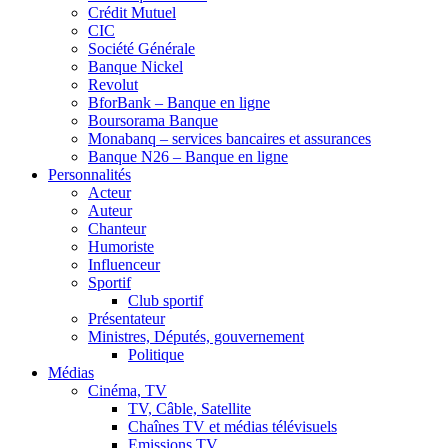
Crédit Mutuel
CIC
Société Générale
Banque Nickel
Revolut
BforBank – Banque en ligne
Boursorama Banque
Monabanq – services bancaires et assurances
Banque N26 – Banque en ligne
Personnalités
Acteur
Auteur
Chanteur
Humoriste
Influenceur
Sportif
Club sportif
Présentateur
Ministres, Députés, gouvernement
Politique
Médias
Cinéma, TV
TV, Câble, Satellite
Chaînes TV et médias télévisuels
Emissions TV