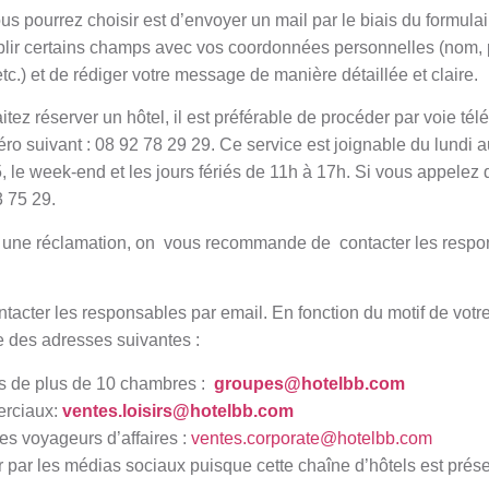
s pourrez choisir est d’envoyer un mail par le biais du formula
remplir certains champs avec vos coordonnées personnelles (nom
tc.) et de rédiger votre message de manière détaillée et claire.
aitez réserver un hôtel, il est préférable de procéder par voie té
o suivant : 08 92 78 29 29. Ce service est joignable du lundi a
le week-end et les jours fériés de 11h à 17h. Si vous appelez d
3 75 29.
ez une réclamation, on vous recommande de contacter les respo
contacter les responsables par email. En fonction du motif de v
ne des adresses suivantes :
ns de plus de 10 chambres :
groupes@hotelbb.com
erciaux:
ventes.loisirs@hotelbb.com
s voyageurs d’affaires :
ventes.corporate@hotelbb.com
 par les médias sociaux puisque cette chaîne d’hôtels est prése