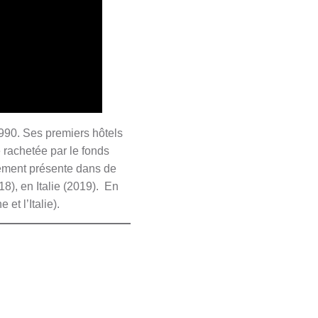
990. Ses premiers hôtels
 rachetée par le fonds
lement présente dans de
8), en Italie (2019). En
et l’Italie).