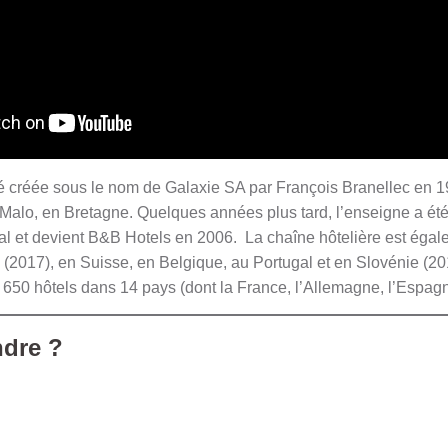
té créée sous le nom de Galaxie SA par François Branellec en 1
t-Malo, en Bretagne. Quelques années plus tard, l’enseigne a été
al et devient B&B Hotels en 2006. La chaîne hôtelière est éga
(2017), en Suisse, en Belgique, au Portugal et en Slovénie (201
650 hôtels dans 14 pays (dont la France, l’Allemagne, l’Espagne 
ndre ?