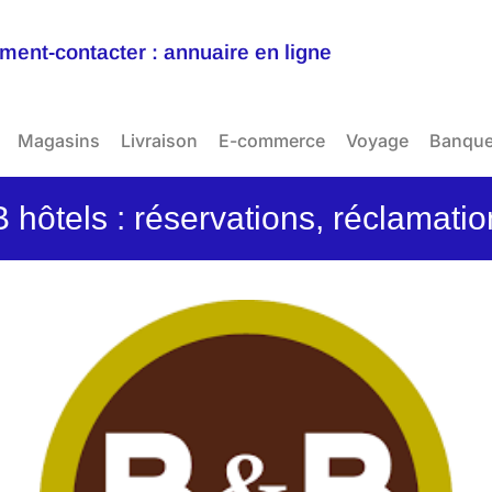
ent-contacter : annuaire en ligne
Magasins
Livraison
E-commerce
Voyage
Banqu
hôtels : réservations, réclamati