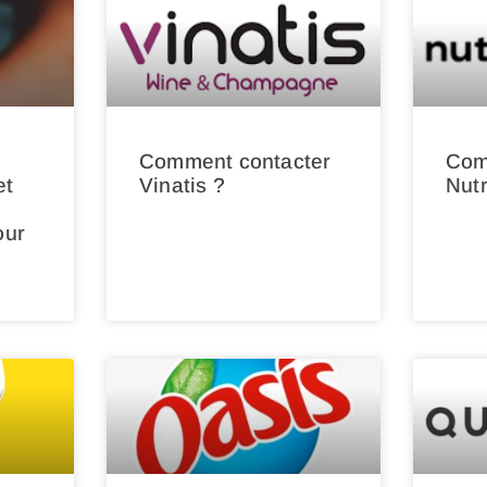
Comment contacter
Com
et
Vinatis ?
Nut
our