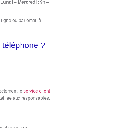
Lundi – Mercredi
: 9h –
 ligne ou par email à
r téléphone ?
rectement le
service client
taillée aux responsables.
gnable sur ces