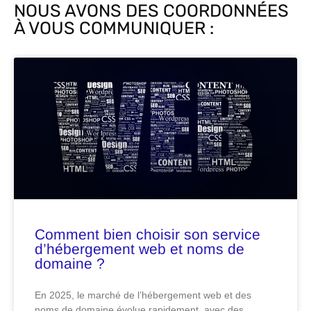
NOUS AVONS DES COORDONNÉES
À VOUS COMMUNIQUER :
Comment bien choisir son service
d’hébergement web et noms de
domaine ?
En 2025, le marché de l’hébergement web et des
noms de domaine évolue rapidement, avec des