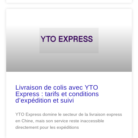
Livraison de colis avec YTO
Express : tarifs et conditions
d’expédition et suivi
YTO Express domine le secteur de la livraison express
en Chine, mais son service reste inaccessible
directement pour les expéditions