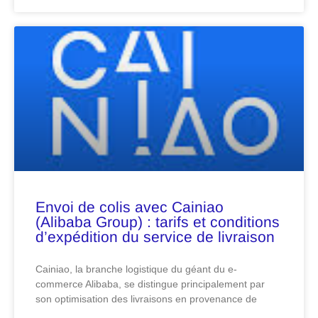
Envoi de colis avec Cainiao
(Alibaba Group) : tarifs et conditions
d’expédition du service de livraison
Cainiao, la branche logistique du géant du e-
commerce Alibaba, se distingue principalement par
son optimisation des livraisons en provenance de