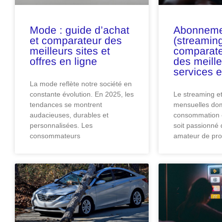
Mode : guide d’achat
Abonneme
et comparateur des
(streaming
meilleurs sites et
comparat
offres en ligne
des meille
services e
La mode reflète notre société en
constante évolution. En 2025, les
Le streaming et
tendances se montrent
mensuelles dom
audacieuses, durables et
consommation e
personnalisées. Les
soit passionné 
consommateurs
amateur de pro