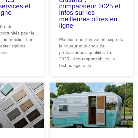
services et
comparateur 2025 et
ligne
infos sur les
meilleures offres en
ligne
ffre de
ortunités pour le
t immobilier. Les
Planifier une rénovation exige de
rester stables,
la rigueur et le choix de
 une
professionnels qualifiés. En
2025, l’éco-responsabilité, la
technologie et la