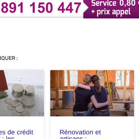
QUER :
s de crédit
Rénovation et
 : les
artisans :