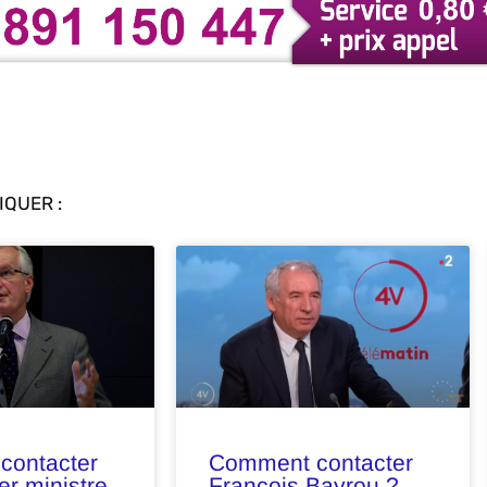
QUER :
contacter
Comment contacter
er ministre
François Bayrou ?