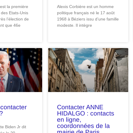
est la première
Alexis Corbière est un homme
 des Etats-Unis
politique français né le 17 août
ès l’élection de
1968 à Béziers issu d’une famille
ant que 46e
modeste. Il intègre
contacter
Contacter ANNE
?
HIDALGO : contacts
en ligne,
coordonnées de la
e Biden Jr dit
mairie de Paris