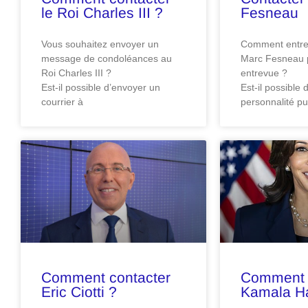
le Roi Charles III ?
Fesneau
Vous souhaitez envoyer un
Comment entrer
message de condoléances au
Marc Fesneau 
Roi Charles III ?
entrevue ?
Est-il possible d’envoyer un
Est-il possible 
courrier à
personnalité pu
Comment contacter
Comment 
Eric Ciotti ?
Kamala Ha