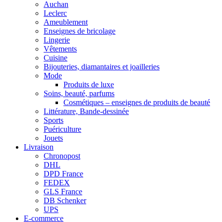
Auchan
Leclerc
Ameublement
Enseignes de bricolage
Lingerie
Vêtements
Cuisine
Bijouteries, diamantaires et joailleries
Mode
Produits de luxe
Soins, beauté, parfums
Cosmétiques – enseignes de produits de beauté
Littérature, Bande-dessinée
Sports
Puériculture
Jouets
Livraison
Chronopost
DHL
DPD France
FEDEX
GLS France
DB Schenker
UPS
E-commerce