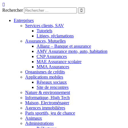
Aller
au
Rechercher
contenu
Entreprises
Services clients, SAV
Tutoriels
Litiges, réclamations
Assurances, Mutuelles
Allianz – Banque et assurance
AMV Assurance moto, auto, habitation
CNP Assurances
MAE Assurance scolaire
MMA Assurances
Organismes de crédits
Applications mobiles
Réseaux sociaux
Site de rencontres
Nature & environnement
Informatique, High Tech
Maison, Electroménager
Agences immobilières
Paris sportifs, jeu de chance
Animaux
Administrations