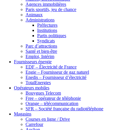
Agences immobilières
Paris sportifs, jeu de chance
Animaux
Administrations
Préfectures
Institutions
Partis politiques
Syndicats
Parc d’attractions
Santé et bien-être
Emploi, Intérim
Fournisseurs énergie
EDF – Électricité de France
Engie – Fournisseur de gaz naturel
Enedis – Fournisseur d’électricité
TotalEnergies
Opérateurs mobiles
Bouygues Telecom
Free – opérateur de téléphonie
Orange – télécommunication
SFR – Société française du radiotéléphone
Magasins
Courses en ligne / Drive
Carrefour
Auchan