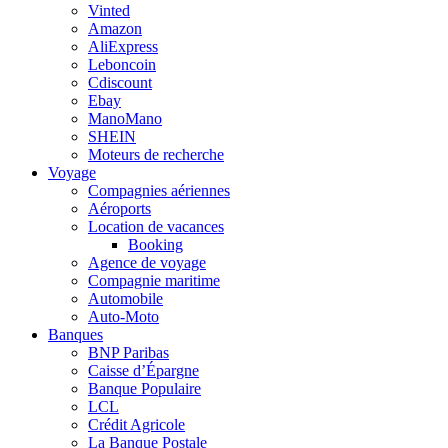
Vinted
Amazon
AliExpress
Leboncoin
Cdiscount
Ebay
ManoMano
SHEIN
Moteurs de recherche
Voyage
Compagnies aériennes
Aéroports
Location de vacances
Booking
Agence de voyage
Compagnie maritime
Automobile
Auto-Moto
Banques
BNP Paribas
Caisse d’Épargne
Banque Populaire
LCL
Crédit Agricole
La Banque Postale