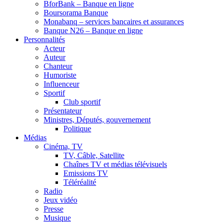
BforBank – Banque en ligne
Boursorama Banque
Monabanq – services bancaires et assurances
Banque N26 – Banque en ligne
Personnalités
Acteur
Auteur
Chanteur
Humoriste
Influenceur
Sportif
Club sportif
Présentateur
Ministres, Députés, gouvernement
Politique
Médias
Cinéma, TV
TV, Câble, Satellite
Chaînes TV et médias télévisuels
Emissions TV
Téléréalité
Radio
Jeux vidéo
Presse
Musique