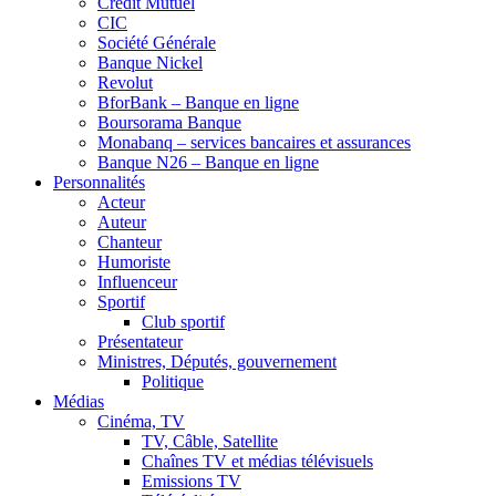
Crédit Mutuel
CIC
Société Générale
Banque Nickel
Revolut
BforBank – Banque en ligne
Boursorama Banque
Monabanq – services bancaires et assurances
Banque N26 – Banque en ligne
Personnalités
Acteur
Auteur
Chanteur
Humoriste
Influenceur
Sportif
Club sportif
Présentateur
Ministres, Députés, gouvernement
Politique
Médias
Cinéma, TV
TV, Câble, Satellite
Chaînes TV et médias télévisuels
Emissions TV