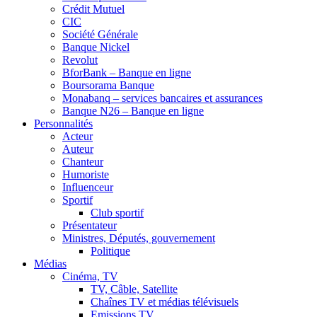
Crédit Mutuel
CIC
Société Générale
Banque Nickel
Revolut
BforBank – Banque en ligne
Boursorama Banque
Monabanq – services bancaires et assurances
Banque N26 – Banque en ligne
Personnalités
Acteur
Auteur
Chanteur
Humoriste
Influenceur
Sportif
Club sportif
Présentateur
Ministres, Députés, gouvernement
Politique
Médias
Cinéma, TV
TV, Câble, Satellite
Chaînes TV et médias télévisuels
Emissions TV