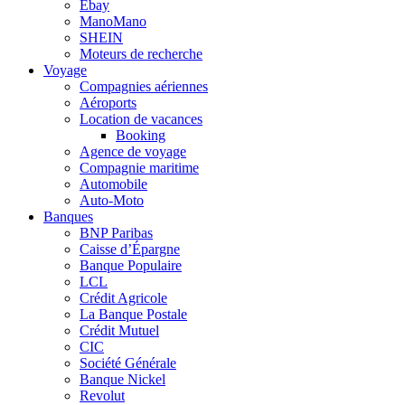
Ebay
ManoMano
SHEIN
Moteurs de recherche
Voyage
Compagnies aériennes
Aéroports
Location de vacances
Booking
Agence de voyage
Compagnie maritime
Automobile
Auto-Moto
Banques
BNP Paribas
Caisse d’Épargne
Banque Populaire
LCL
Crédit Agricole
La Banque Postale
Crédit Mutuel
CIC
Société Générale
Banque Nickel
Revolut