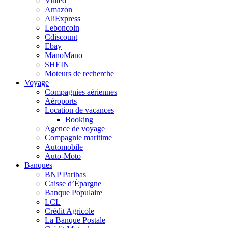
Vinted
Amazon
AliExpress
Leboncoin
Cdiscount
Ebay
ManoMano
SHEIN
Moteurs de recherche
Voyage
Compagnies aériennes
Aéroports
Location de vacances
Booking
Agence de voyage
Compagnie maritime
Automobile
Auto-Moto
Banques
BNP Paribas
Caisse d’Épargne
Banque Populaire
LCL
Crédit Agricole
La Banque Postale