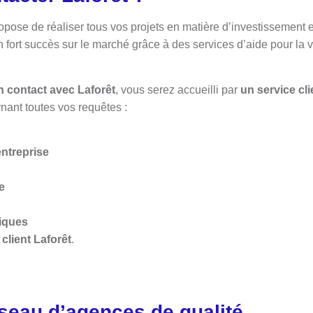
opose de réaliser tous vos projets en matière d’investissement 
 fort succès sur le marché grâce à des services d’aide pour la ve
n contact avec Laforêt
, vous serez accueilli par
un service cli
nant toutes vos requêtes :
entreprise
e
iques
client Laforêt
.
éseau d’agences de qualité