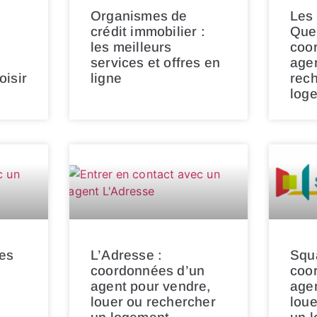
Organismes de
Les 
crédit immobilier :
Quen
les meilleurs
coo
services et offres en
agen
isir
ligne
rec
log
es
L’Adresse :
Squa
coordonnées d’un
coo
agent pour vendre,
agen
louer ou rechercher
loue