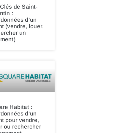
Clés de Saint-
tin :
rdonnées d’un
t (vendre, louer,
hercher un
ement)
re Habitat :
rdonnées d’un
t pour vendre,
r ou rechercher