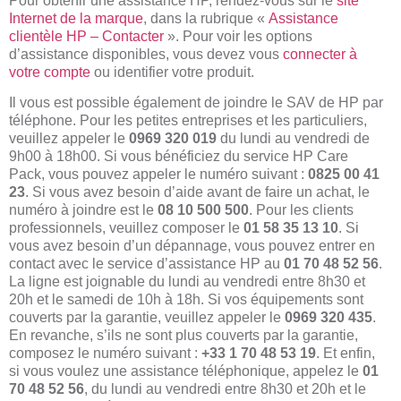
Pour obtenir une assistance HP, rendez-vous sur le
site
Internet de la marque
, dans la rubrique «
Assistance
clientèle HP – Contacter
». Pour voir les options
d’assistance disponibles, vous devez vous
connecter à
votre compte
ou identifier votre produit.
Il vous est possible également de joindre le SAV de HP par
téléphone. Pour les petites entreprises et les particuliers,
veuillez appeler le
0969 320 019
du lundi au vendredi de
9h00 à 18h00. Si vous bénéficiez du service HP Care
Pack, vous pouvez appeler le numéro suivant :
0825 00 41
23
. Si vous avez besoin d’aide avant de faire un achat, le
numéro à joindre est le
08 10 500 500
. Pour les clients
professionnels, veuillez composer le
01 58 35 13 10
. Si
vous avez besoin d’un dépannage, vous pouvez entrer en
contact avec le service d’assistance HP au
01 70 48 52 56
.
La ligne est joignable du lundi au vendredi entre 8h30 et
20h et le samedi de 10h à 18h. Si vos équipements sont
couverts par la garantie, veuillez appeler le
0969 320 435
.
En revanche, s’ils ne sont plus couverts par la garantie,
composez le numéro suivant :
+33 1 70 48 53 19
. Et enfin,
si vous voulez une assistance téléphonique, appelez le
01
70 48 52 56
, du lundi au vendredi entre 8h30 et 20h et le