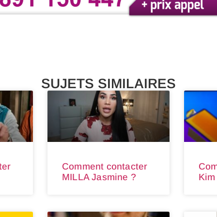
SUJETS SIMILAIRES
ter
Comment contacter
Com
MILLA Jasmine ?
Kim