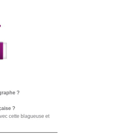
ographe ?
çaise ?
avec cette blagueuse et