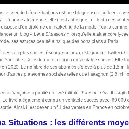
le pseudo Léna Situations est une blogueuse et influenceuse f
 D’origine algérienne, elle n’est autre que la fille du dessinate
Elle dispose d’un diplôme en marketing de la mode. Tout a comm
lancer un blog «
Léna Situations »
lorsqu’elle était encore lycé
 mode, ses astuces beauté ainsi que des bons plans à Paris.
éé des comptes sur les réseaux sociaux (Instagram et Twitter). C
ne YouTube. Cette dernière a connu un véritable succès. Elle fa
es en 2020. Le nombre de ses abonnés s’élève à plus de 1,5 mill
sur d’autres plateformes sociales telles que Instagram (2,3 mill
euse française a publié un livré intitulé
Toujours plus.
Il s’agit
 Le livré a également connu un véritable succès avec 60 000 
o
ortie. Ainsi, il est devenu n
1 des ventes en France en octobr
a Situations : les différents moy