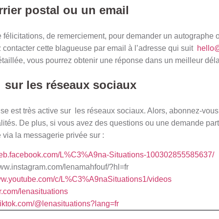
rier postal ou un email
e félicitations, de remerciement, pour demander un autographe 
z contacter cette blagueuse par email à l’adresse qui suit
hello
taillée, vous pourrez obtenir une réponse dans un meilleur déla
 sur les réseaux sociaux
ise est très active sur les réseaux sociaux. Alors, abonnez-vou
alités. De plus, si vous avez des questions ou une demande parti
e via la messagerie privée sur :
/web.facebook.com/L%C3%A9na-Situations-100302855585637/
www.instagram.com/lenamahfouf/?hl=fr
www.youtube.com/c/L%C3%A9naSituations1/videos
ter.com/lenasituations
tiktok.com/@lenasituations?lang=fr