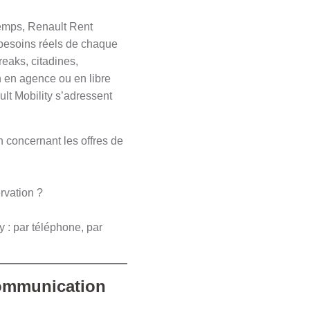
temps, Renault Rent
 besoins réels de chaque
reaks, citadines,
on en agence ou en libre
ult Mobility s’adressent
 concernant les offres de
ervation ?
 : par téléphone, par
 communication