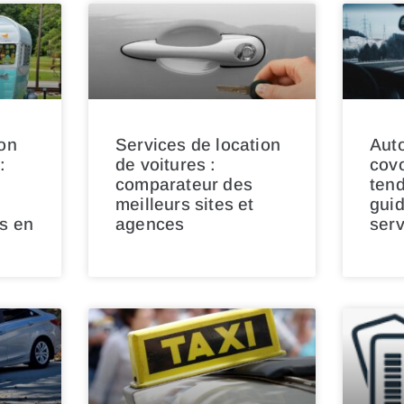
ion
Services de location
Auto
:
de voitures :
covo
comparateur des
ten
meilleurs sites et
guid
es en
agences
serv