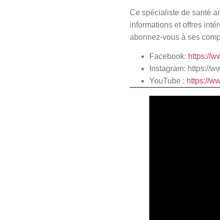
Ce spécialiste de santé an
informations et offres inté
abonnez-vous à ses compt
Facebook:
https://
Instagram:
https://w
YouTube :
https:/