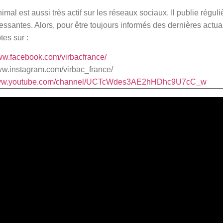
imal est aussi très actif sur les réseaux sociaux. Il publie régul
ressantes. Alors, pour être toujours informés des dernières actual
es sur :
www.facebook.com/virbacfrance/
ww.instagram.com/virbac_france/
/www.youtube.com/channel/UCTcWdes3AE2hHDhc9U7cC_w