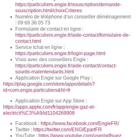
https://particuliers.engie.fr/souscription/demande-
souscription.html/choixCriteres
Numéro de téléphone d’un conseiller déménagement
: 09 69 36 05 73
Formulaire de contact en ligne :
https://particuliers.engie.fr/aide-contact/formulaire-de-
contact.html
Service tchat en ligne :
https://particuliers.engie.fr/login-page.html
Visio avec des conseillers Engie :
https://particuliers.engie.fr/aide-contact/contact-
sourds-malentendants.html
Application Engie sur Google Play :
https://play.google.com/store/apps/details?
id=com.engie.particuliers&hl=fr
Application Engie sur App Store :
https://apps.apple.com/fr/app/engie-gaz-et-
electricit%C3%A9/id1104269908
Facebook :
https://www.facebook.com/EngieFR/
Twitter :
https://twitter.com/ENGIEpartFR
YouTube :
https://www.youtube.com/user/gdfsuez