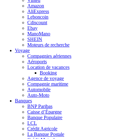
Vinted
Amazon
AliExpress
Leboncoin
Cdiscount
Ebay
ManoMano
SHEIN
Moteurs de recherche
Voyage
Compagnies aériennes
Aéroports
Location de vacances
Booking
Agence de voyage
Compagnie maritime
Automobile
Auto-Moto
Banques
BNP Paribas
Caisse d’Épargne
Banque Populaire
LCL
Crédit Agricole
La Banque Postale