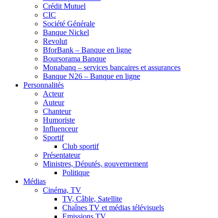
Crédit Mutuel
CIC
Société Générale
Banque Nickel
Revolut
BforBank – Banque en ligne
Boursorama Banque
Monabanq – services bancaires et assurances
Banque N26 – Banque en ligne
Personnalités
Acteur
Auteur
Chanteur
Humoriste
Influenceur
Sportif
Club sportif
Présentateur
Ministres, Députés, gouvernement
Politique
Médias
Cinéma, TV
TV, Câble, Satellite
Chaînes TV et médias télévisuels
Emissions TV