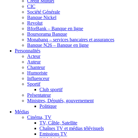
Crédit Mutuel
CIC
Société Générale
Banque Nickel
Revolut
BforBank – Banque en ligne
Boursorama Banque
Monabanq – services bancaires et assurances
Banque N26 – Banque en ligne
Personnalités
Acteur
Auteur
Chanteur
Humoriste
Influenceur
Sportif
Club sportif
Présentateur
Ministres, Députés, gouvernement
Politique
Médias
Cinéma, TV
TV, Câble, Satellite
Chaînes TV et médias télévisuels
Emissions TV