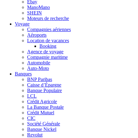
Ebay
ManoMano
SHEIN
Moteurs de recherche
Voyage
Compagnies aériennes
Aéroports
Location de vacances
Booking
Agence de voyage
Compagnie maritime
Automobile
Auto-Moto
Banques
BNP Paribas
Caisse d’Épargne
Banque Populaire
LCL
Crédit Agricole
La Banque Postale
Crédit Mutuel
CIC
Société Générale
Banque Nickel
Revolut