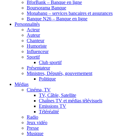
BforBank – Banque en ligne
Boursorama Banque
Monabanq – services bancaires et assurances
Banque N26 – Banque en ligne
Personnalités
Acteur
Auteur
Chanteur
Humoriste
Influenceur
Sportif
Club sportif
Présentateur
Ministres, Députés, gouvernement
Politique
Médias
Cinéma, TV
TV, Câble, Satellite
Chaînes TV et médias télévisuels
Emissions TV
Téléréalité
Radio
Jeux vidéo
Presse
Musique