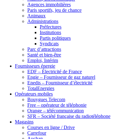
Agences immobilières
Paris sportifs, jeu de chance
Animaux
Administrations
Préfectures
Institutions
Partis politiques
Syndicats
Parc d’attractions
Santé et bien-être
Emploi, Intérim
Fournisseurs énergie
EDF – Électricité de France
Engie – Fournisseur de gaz naturel
Enedis – Fournisseur d’électricité
TotalEnergies
Opérateurs mobiles
Bouygues Telecom
Free – opérateur de téléphonie
Orange – télécommunication
SFR – Société française du radiotéléphone
Magasins
Courses en ligne / Drive
Carrefour
Auchan