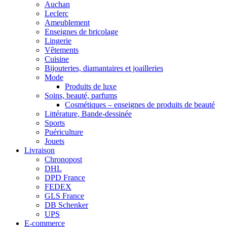
Auchan
Leclerc
Ameublement
Enseignes de bricolage
Lingerie
Vêtements
Cuisine
Bijouteries, diamantaires et joailleries
Mode
Produits de luxe
Soins, beauté, parfums
Cosmétiques – enseignes de produits de beauté
Littérature, Bande-dessinée
Sports
Puériculture
Jouets
Livraison
Chronopost
DHL
DPD France
FEDEX
GLS France
DB Schenker
UPS
E-commerce