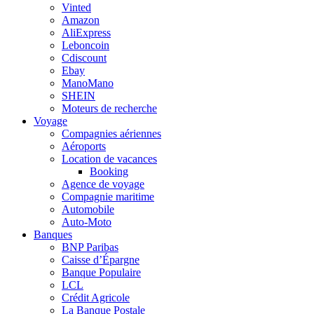
Vinted
Amazon
AliExpress
Leboncoin
Cdiscount
Ebay
ManoMano
SHEIN
Moteurs de recherche
Voyage
Compagnies aériennes
Aéroports
Location de vacances
Booking
Agence de voyage
Compagnie maritime
Automobile
Auto-Moto
Banques
BNP Paribas
Caisse d’Épargne
Banque Populaire
LCL
Crédit Agricole
La Banque Postale