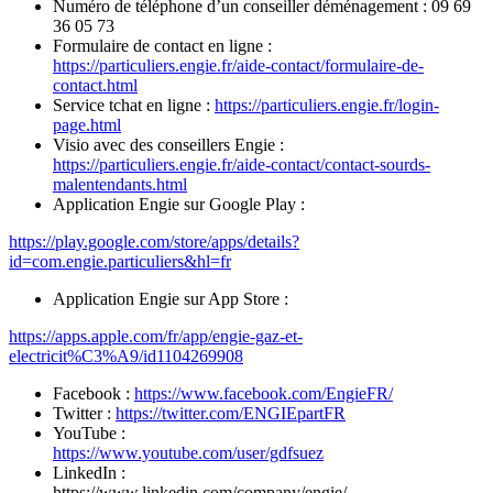
Numéro de téléphone d’un conseiller déménagement : 09 69
36 05 73
Formulaire de contact en ligne :
https://particuliers.engie.fr/aide-contact/formulaire-de-
contact.html
Service tchat en ligne :
https://particuliers.engie.fr/login-
page.html
Visio avec des conseillers Engie :
https://particuliers.engie.fr/aide-contact/contact-sourds-
malentendants.html
Application Engie sur Google Play :
https://play.google.com/store/apps/details?
id=com.engie.particuliers&hl=fr
Application Engie sur App Store :
https://apps.apple.com/fr/app/engie-gaz-et-
electricit%C3%A9/id1104269908
Facebook :
https://www.facebook.com/EngieFR/
Twitter :
https://twitter.com/ENGIEpartFR
YouTube :
https://www.youtube.com/user/gdfsuez
LinkedIn :
https://www.linkedin.com/company/engie/