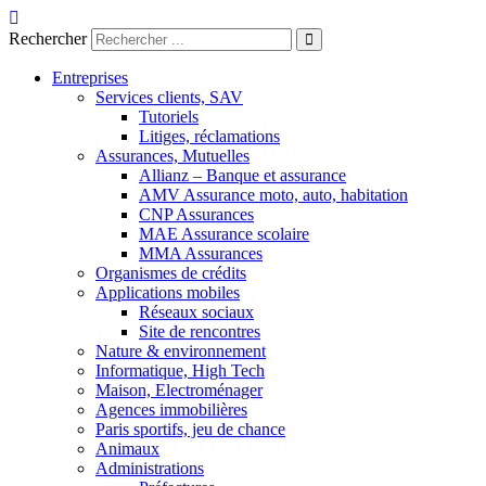
Aller
au
Rechercher
contenu
Entreprises
Services clients, SAV
Tutoriels
Litiges, réclamations
Assurances, Mutuelles
Allianz – Banque et assurance
AMV Assurance moto, auto, habitation
CNP Assurances
MAE Assurance scolaire
MMA Assurances
Organismes de crédits
Applications mobiles
Réseaux sociaux
Site de rencontres
Nature & environnement
Informatique, High Tech
Maison, Electroménager
Agences immobilières
Paris sportifs, jeu de chance
Animaux
Administrations