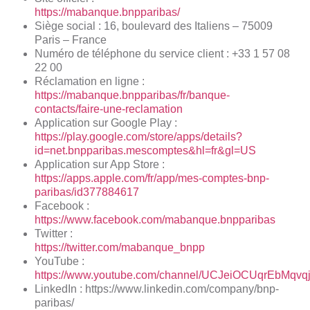
https://mabanque.bnpparibas/
Siège social : 16, boulevard des Italiens – 75009
Paris – France
Numéro de téléphone du service client : +33 1 57 08
22 00
Réclamation en ligne :
https://mabanque.bnpparibas/fr/banque-
contacts/faire-une-reclamation
Application sur Google Play :
https://play.google.com/store/apps/details?
id=net.bnpparibas.mescomptes&hl=fr&gl=US
Application sur App Store :
https://apps.apple.com/fr/app/mes-comptes-bnp-
paribas/id377884617
Facebook :
https://www.facebook.com/mabanque.bnpparibas
Twitter :
https://twitter.com/mabanque_bnpp
YouTube :
https://www.youtube.com/channel/UCJeiOCUqrEbMqvq
LinkedIn : https://www.linkedin.com/company/bnp-
paribas/