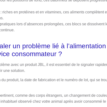
pour les poissons de fond, ces bâtonnets se déposent progress
 : riches en protéines et en vitamines, ces aliments complètent e
s.
 pratiques lors d’absences prolongées, ces blocs se dissolvent 
 continue.
er un problème lié à l’alimentatio
vice consommateur ?
lème avec un produit JBL, il est essentiel de le signaler rapid
r une solution.
 du produit, la date de fabrication et le numéro de lot, qui se t
pertinent, comme des corps étrangers, un changement de couleu
inhabituel observé chez votre animal après avoir consommé le 