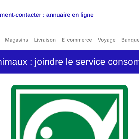
ent-contacter : annuaire en ligne
Magasins
Livraison
E-commerce
Voyage
Banqu
nimaux : joindre le service cons