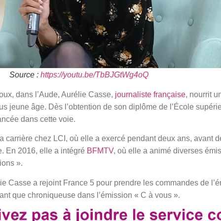
Source :
https://youtu.be/TbBJGtWg4oQ
oux, dans l’Aude, Aurélie Casse,
journaliste française
, nourrit 
us jeune âge. Dès l’obtention de son diplôme de l’École supéri
lancée dans cette voie.
 carrière chez LCI, où elle a exercé pendant deux ans, avant de 
 En 2016, elle a intégré
BFMTV
, où elle a animé diverses ém
ions ».
e Casse a rejoint France 5 pour prendre les commandes de l’é
 tant que chroniqueuse dans l’émission « C à vous ».