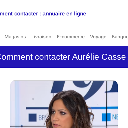
ent-contacter : annuaire en ligne
Magasins
Livraison
E-commerce
Voyage
Banqu
omment contacter Aurélie Casse