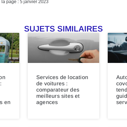
 la page : 5 janvier 2023
SUJETS SIMILAIRES
ion
Services de location
Auto
:
de voitures :
covo
comparateur des
ten
meilleurs sites et
guid
es en
agences
serv