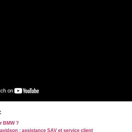
:
er BMW ?
avidson : assistance SAV et service client