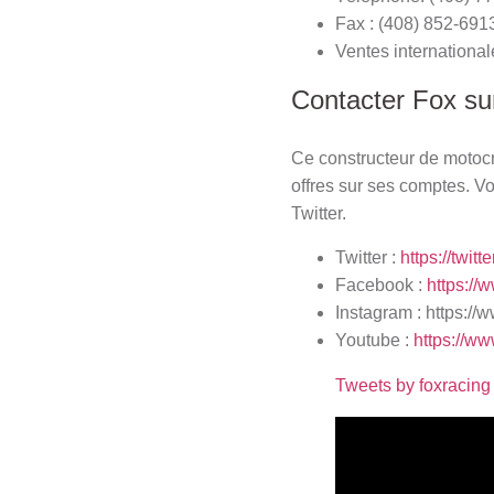
Fax : (408) 852-691
Ventes internationa
Contacter Fox sur
Ce constructeur de motocro
offres sur ses comptes. 
Twitter.
Twitter :
https://twit
Facebook :
https:/
Instagram :
https://
Youtube :
https://w
Tweets by foxracing