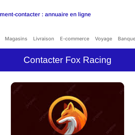
ent-contacter : annuaire en ligne
Magasins
Livraison
E-commerce
Voyage
Banqu
Contacter Fox Racing