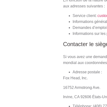
En fonction de la nature d
aux adresses suivantes :
Service client:
custo
Informations généra
Demandes d’emploi
Informations sur le
Contacter le sièg
Si vous avez une demande 
mondial aux coordonnées 
Adresse postale :
Fox Head, Inc.
16752 Armstrong Ave.
Irvine, CA 92606 États-Un
Téléphone: (408) 7