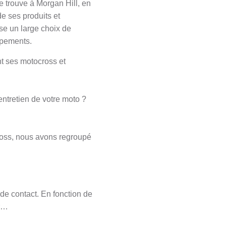
e trouve à Morgan Hill, en
e ses produits et
ose un large choix de
ipements.
t ses motocross et
ntretien de votre moto ?
ross, nous avons regroupé
de contact. En fonction de
er…