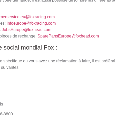
e votre demande, il est aussi possible de joindre les différents 
merservice.eu@foxracing.com
les:
infoeurope@foxracing.com
:
JobsEurope@foxhead.com
s pièces de rechange:
SparePartsEurope@foxhead.com
e social mondial Fox :
spécifique ou vous avez une réclamation à faire, il est préférab
suivantes :
is
76-8800