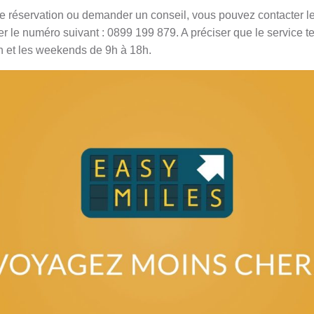
ne réservation ou demander un conseil, vous pouvez contacter le 
eler le numéro suivant : 0899 199 879. A préciser que le service 
h et les weekends de 9h à 18h.