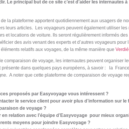
r. Le principal but de ce site c’est d’aider les internautes à
es de la plateforme apportent quotidiennement aux usagers de 
vers leurs articles. Les voyageurs peuvent également utiliser l
ours et locations de voiture. Ils seront régulièrement informés des
ficier des avis venant des experts et d’autres voyageurs pour l
s éléments relatifs aux voyages, de la même manière que
Verdié
de comparaison de voyage, les internautes peuvent organiser le
présente dans quelques pays européens, à savoir : la France, l
e. A noter que cette plateforme de comparaison de voyage reço
vices proposés par Easyvoyage vous intéressent ?
acter le service client pour avoir plus d’information sur l
paraison de voyage ?
r en relation avec l’équipe d’Easyvoyage pour mieux organi
férents moyens pour joindre Easyvoyage ?