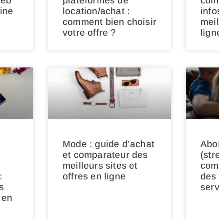
web
plateformes de
com
ine
location/achat :
info
comment bien choisir
meil
votre offre ?
lign
Mode : guide d’achat
Abo
et comparateur des
(str
meilleurs sites et
com
:
offres en ligne
des 
s
serv
 en