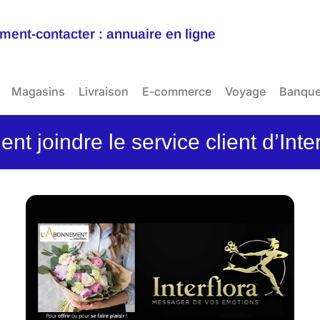
ent-contacter : annuaire en ligne
Magasins
Livraison
E-commerce
Voyage
Banqu
t joindre le service client d’Inter