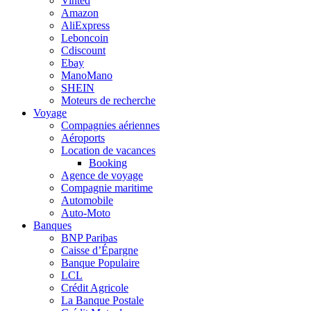
Vinted
Amazon
AliExpress
Leboncoin
Cdiscount
Ebay
ManoMano
SHEIN
Moteurs de recherche
Voyage
Compagnies aériennes
Aéroports
Location de vacances
Booking
Agence de voyage
Compagnie maritime
Automobile
Auto-Moto
Banques
BNP Paribas
Caisse d’Épargne
Banque Populaire
LCL
Crédit Agricole
La Banque Postale