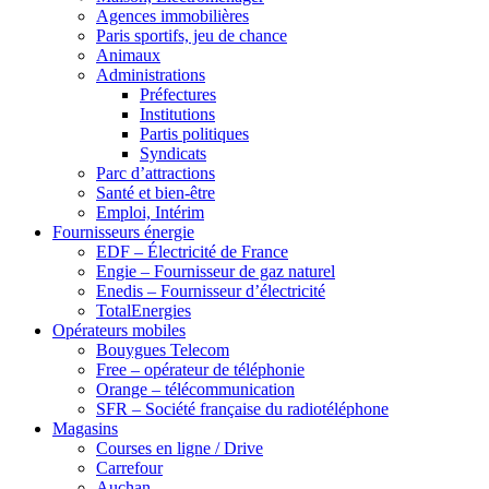
Agences immobilières
Paris sportifs, jeu de chance
Animaux
Administrations
Préfectures
Institutions
Partis politiques
Syndicats
Parc d’attractions
Santé et bien-être
Emploi, Intérim
Fournisseurs énergie
EDF – Électricité de France
Engie – Fournisseur de gaz naturel
Enedis – Fournisseur d’électricité
TotalEnergies
Opérateurs mobiles
Bouygues Telecom
Free – opérateur de téléphonie
Orange – télécommunication
SFR – Société française du radiotéléphone
Magasins
Courses en ligne / Drive
Carrefour
Auchan