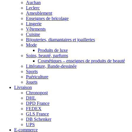
Auchan
Leclerc
Ameublement
Enseignes de bricolage
Lingerie
Vêtements
Cuisine
Bijouteries, diamantaires et joailleries
Mode
Produits de luxe
Soins, beauté, parfums
Cosmétiques – enseignes de produits de beauté
Littérature, Bande-dessinée
Sports
Puériculture
Jouets
Livraison
Chronopost
DHL
DPD France
FEDEX
GLS France
DB Schenker
UPS
E-commerce