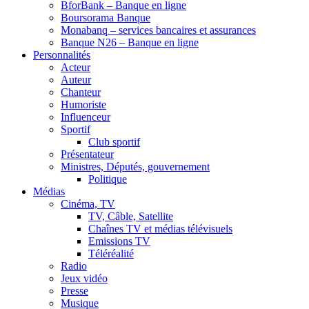
BforBank – Banque en ligne
Boursorama Banque
Monabanq – services bancaires et assurances
Banque N26 – Banque en ligne
Personnalités
Acteur
Auteur
Chanteur
Humoriste
Influenceur
Sportif
Club sportif
Présentateur
Ministres, Députés, gouvernement
Politique
Médias
Cinéma, TV
TV, Câble, Satellite
Chaînes TV et médias télévisuels
Emissions TV
Téléréalité
Radio
Jeux vidéo
Presse
Musique