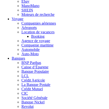
Ebay
ManoMano
SHEIN
Moteurs de recherche
Voyage
Compagnies aériennes
Aéroports
Location de vacances
Booking
Agence de voyage
Compagnie maritime
Automobile
Auto-Moto
Banques
BNP Paribas
Caisse d’Épargne
Banque Populaire
LCL
Crédit Agricole
La Banque Postale
Crédit Mutuel
CIC
Société Générale
Banque Nickel
Revolut