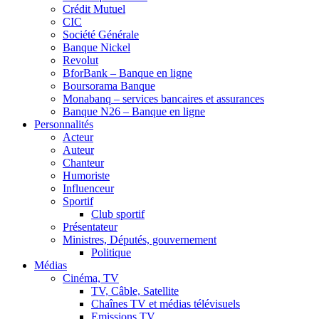
Crédit Mutuel
CIC
Société Générale
Banque Nickel
Revolut
BforBank – Banque en ligne
Boursorama Banque
Monabanq – services bancaires et assurances
Banque N26 – Banque en ligne
Personnalités
Acteur
Auteur
Chanteur
Humoriste
Influenceur
Sportif
Club sportif
Présentateur
Ministres, Députés, gouvernement
Politique
Médias
Cinéma, TV
TV, Câble, Satellite
Chaînes TV et médias télévisuels
Emissions TV