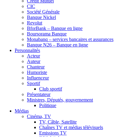
Crédit Mutuel
CIC
Société Générale
Banque Nickel
Revolut
BforBank – Banque en ligne
Boursorama Banque
Monabanq – services bancaires et assurances
Banque N26 – Banque en ligne
Personnalités
Acteur
Auteur
Chanteur
Humoriste
Influenceur
Sportif
Club sportif
Présentateur
Ministres, Députés, gouvernement
Politique
Médias
Cinéma, TV
TV, Câble, Satellite
Chaînes TV et médias télévisuels
Emissions TV