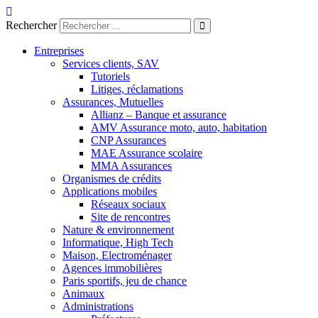
Aller
au
Rechercher
contenu
Entreprises
Services clients, SAV
Tutoriels
Litiges, réclamations
Assurances, Mutuelles
Allianz – Banque et assurance
AMV Assurance moto, auto, habitation
CNP Assurances
MAE Assurance scolaire
MMA Assurances
Organismes de crédits
Applications mobiles
Réseaux sociaux
Site de rencontres
Nature & environnement
Informatique, High Tech
Maison, Electroménager
Agences immobilières
Paris sportifs, jeu de chance
Animaux
Administrations