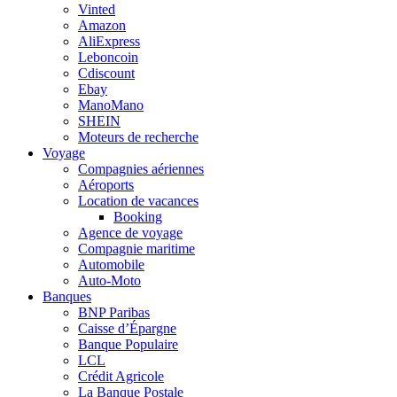
Vinted
Amazon
AliExpress
Leboncoin
Cdiscount
Ebay
ManoMano
SHEIN
Moteurs de recherche
Voyage
Compagnies aériennes
Aéroports
Location de vacances
Booking
Agence de voyage
Compagnie maritime
Automobile
Auto-Moto
Banques
BNP Paribas
Caisse d’Épargne
Banque Populaire
LCL
Crédit Agricole
La Banque Postale