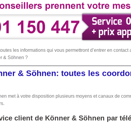
outes les informations qui vous permettront d’entrer en contact a
er & Söhnen ?
nner & Söhnen: toutes les coord
n met à votre disposition plusieurs moyens et canaux de comm
rs.
rvice client de Könner & Söhnen par té