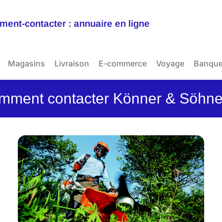
ent-contacter : annuaire en ligne
Magasins
Livraison
E-commerce
Voyage
Banqu
mment contacter Könner & Söhne