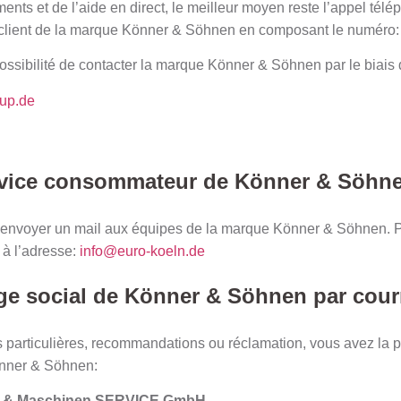
nts et de l’aide en direct, le meilleur moyen reste l’appel télé
e client de la marque Könner & Söhnen en composant le numéro
ssibilité de contacter la marque Könner & Söhnen par le biais
up.de
ervice consommateur de Könner & Söhne
d’envoyer un mail aux équipes de la marque Könner & Söhnen. Pou
 à l’adresse:
info@euro-koeln.de
ège social de Könner & Söhnen par courr
 particulières, recommandations ou réclamation, vous avez la p
önner & Söhnen:
- & Maschinen SERVICE GmbH