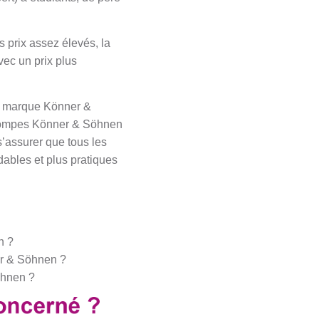
prix assez élevés, la
vec un prix plus
la marque Könner &
opompes Könner & Söhnen
s’assurer que tous les
rdables et plus pratiques
n ?
r & Söhnen ?
öhnen ?