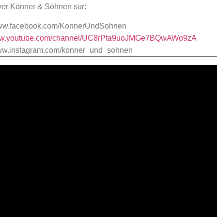
uver Könner & Söhnen sur:
/www.facebook.com/KonnerUndSohnen
www.youtube.com/channel/UC8rPta9uoJMGe7BQwAWo9zA
www.instagram.com/konner_und_sohnen