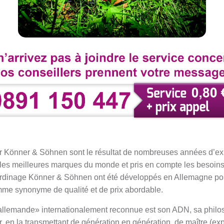
ar Könner & Söhnen sont le résultat de nombreuses années d’ex
 les meilleures marques du monde et pris en compte les besoi
jardinage Könner & Söhnen ont été développés en Allemagne pou
mme synonyme de qualité et de prix abordable.
e allemande» internationalement reconnue est son ADN, sa philo
er, en la transmettant de génération en génération, de maître (exp