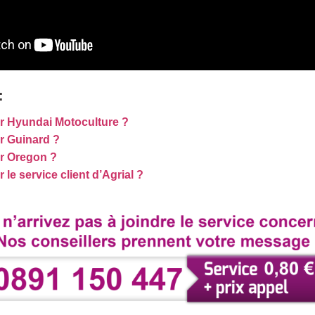
:
 Hyundai Motoculture ?
r Guinard ?
r Oregon ?
e service client d’Agrial ?