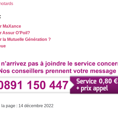
motards
:
r MaXance
 Assur O’Poil?
 la Mutuelle Génération ?
eue
e la page : 14 décembre 2022