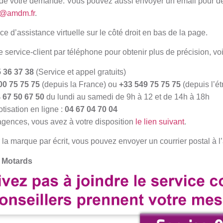
t de votre demande. Vous pouvez aussi envoyer un email pour d
s@amdm.fr
.
e d’assistance virtuelle sur le côté droit en bas de la page.
e service-client par téléphone pour obtenir plus de précision, vo
 36 37 38
(Service et appel gratuits)
00 75 75 75
(depuis la France) ou
+33 549 75 75 75
(depuis l’ét
 67 50 67 50
du lundi au samedi de 9h à 12 et de 14h à 18h
tisation en ligne :
04 67 04 70 04
 agences, vous avez à votre disposition
le lien suivant
.
 la marque par écrit, vous pouvez envoyer un courrier postal à l’
 Motards