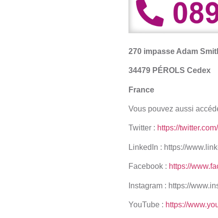
270 impasse Adam Smit
34479 PÉROLS Cedex
France
Vous pouvez aussi accéd
Twitter :
https://twitter.co
LinkedIn : https://www.l
Facebook :
https://www.f
Instagram :
https://www.i
YouTube :
https://www.yo