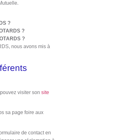
Mutuelle.
DS ?
 MOTARDS ?
 MOTARDS ?
ARDS, nous avons mis à
érents
 pouvez visiter son
site
mps sa page foire aux
formulaire de contact en