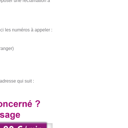
époser une réclamation à
ici les numéros à appeler :
ranger)
adresse qui suit :