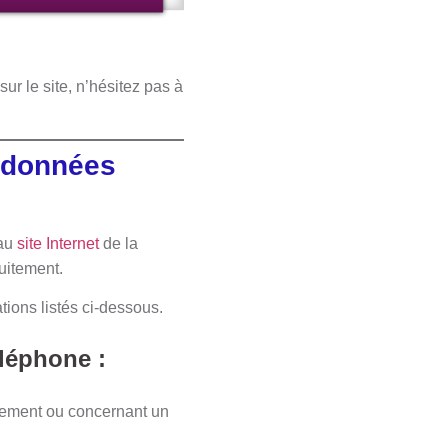
ur le site, n’hésitez pas à
ordonnées
 au
site Internet
de la
tuitement.
ions listés ci-dessous.
éléphone :
nnement ou concernant un