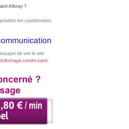
int Albray ?
isposition les coordonnées
 communication
ssayer de voir le site
tdufromage.com/m-saint-