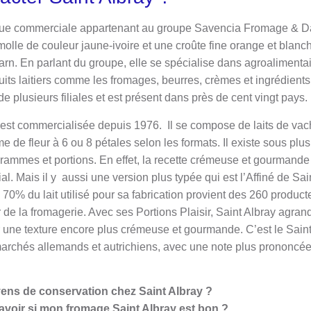
que commerciale appartenant au groupe Savencia Fromage & D
molle de couleur jaune-ivoire et une croûte fine orange et blanc
arn. En parlant du groupe, elle se spécialise dans agroalimentai
its laitiers comme les fromages, beurres, crèmes et ingrédients,
de plusieurs filiales et est présent dans près de cent vingt pays.
est commercialisée depuis 1976. Il se compose de laits de vac
e de fleur à 6 ou 8 pétales selon les formats. Il existe sous plu
ammes et portions. En effet, la recette crémeuse et gourmande 
al. Mais il y aussi une version plus typée qui est l’Affiné de Sai
70% du lait utilisé pour sa fabrication provient des 260 producte
de la fromagerie. Avec ses Portions Plaisir, Saint Albray agran
 une texture encore plus crémeuse et gourmande. C’est le Saint 
 marchés allemands et autrichiens, avec une note plus prononcée
ens de conservation chez Saint Albray ?
voir si mon fromage Saint Albray est bon ?