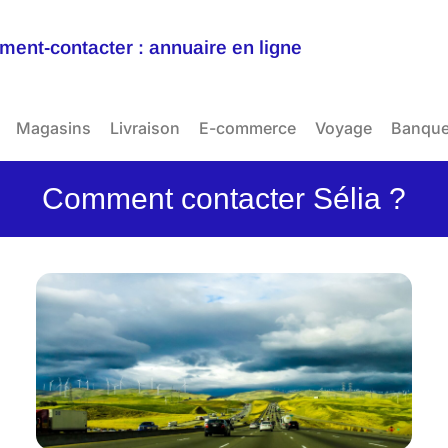
ent-contacter : annuaire en ligne
Magasins
Livraison
E-commerce
Voyage
Banqu
Comment contacter Sélia ?