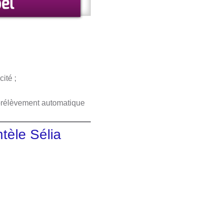
ité ;
prélèvement automatique
ntèle Sélia