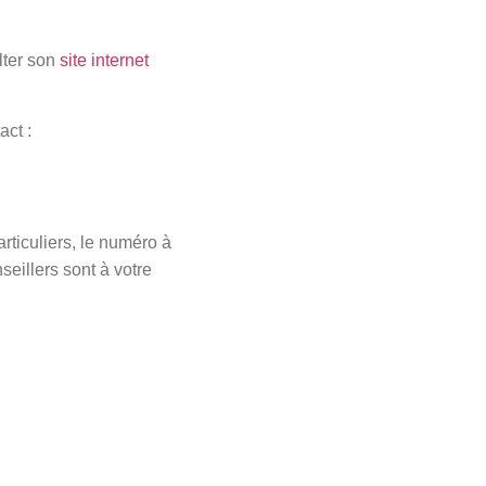
lter son
site internet
act :
rticuliers, le numéro à
eillers sont à votre