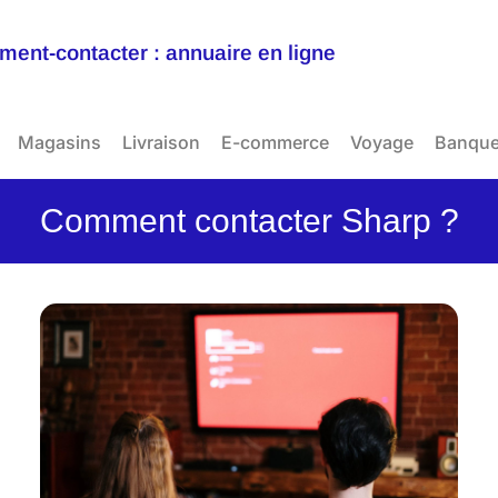
ent-contacter : annuaire en ligne
Magasins
Livraison
E-commerce
Voyage
Banqu
Comment contacter Sharp ?