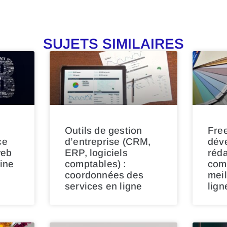
SUJETS SIMILAIRES
Outils de gestion
Free
ce
d’entreprise (CRM,
dév
web
ERP, logiciels
réda
ine
comptables) :
com
coordonnées des
meil
services en ligne
lign