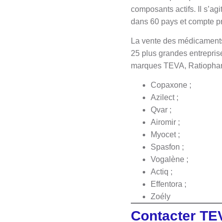
composants actifs. Il s’ag
dans 60 pays et compte prè
La vente des médicaments 
25 plus grandes entrepri
marques TEVA, Ratiopharm, 
Copaxone ;
Azilect ;
Qvar ;
Airomir ;
Myocet ;
Spasfon ;
Vogalène ;
Actiq ;
Effentora ;
Zoély
Contacter TEV