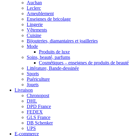
Auchan
Leclerc
Ameublement
Enseignes de bricolage
Lingerie
Vêtements
Cuisine
Bijouteries, diamantaires et joailleries
Mode
Produits de luxe
Soins, beauté, parfums
Cosmétiques – enseignes de produits de beauté
Littérature, Bande-dessinée
Sports
Puériculture
Jouets
Livraison
Chronopost
DHL
DPD France
FEDEX
GLS France
DB Schenker
UPS
E-commerce