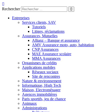
Aller
au
Rechercher
contenu
Entreprises
Services clients, SAV
Tutoriels
Litiges, réclamations
Assurances, Mutuelles
Allianz – Banque et assurance
AMV Assurance moto, auto, habitation
CNP Assurances
MAE Assurance scolaire
MMA Assurances
Organismes de crédits
Applications mobiles
Réseaux sociaux
Site de rencontres
Nature & environnement
Informatique, High Tech
Maison, Electroménager
Agences immobilières
Paris sportifs, jeu de chance
Animaux
Administrations