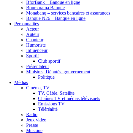
BforBank – Banque en ligne
Boursorama Banque
Monabanq – services bancaires et assurances
Banque N26 – Banque en ligne
Personnalités
Acteur
Auteur
Chanteur
Humoriste
Influenceur
Sportif
Club sportif
Présentateur
Ministres, Députés, gouvernement
Politique
Médias
Cinéma, TV
TV, Câble, Satellite
Chaînes TV et médias télévisuels
Emissions TV
Téléréalité
Radio
Jeux vidéo
Presse
Musique