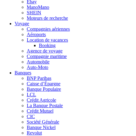
Ebay
ManoMano
SHEIN
Moteurs de recherche
Voyage
Compagnies aériennes
Aéroports
Location de vacances
Booking
Agence de voyage
Compagnie maritime
Automobile
Auto-Moto
Banques
BNP Paribas
Caisse d’Épargne
Banque Populaire
LCL
Crédit Agricole
La Banque Postale
Crédit Mutuel
CIC
Société Générale
Banque Nickel
Revolut