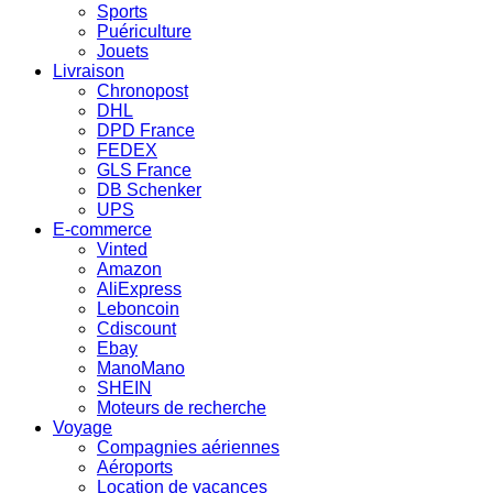
Sports
Puériculture
Jouets
Livraison
Chronopost
DHL
DPD France
FEDEX
GLS France
DB Schenker
UPS
E-commerce
Vinted
Amazon
AliExpress
Leboncoin
Cdiscount
Ebay
ManoMano
SHEIN
Moteurs de recherche
Voyage
Compagnies aériennes
Aéroports
Location de vacances