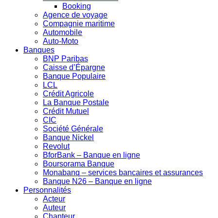
Booking
Agence de voyage
Compagnie maritime
Automobile
Auto-Moto
Banques
BNP Paribas
Caisse d’Épargne
Banque Populaire
LCL
Crédit Agricole
La Banque Postale
Crédit Mutuel
CIC
Société Générale
Banque Nickel
Revolut
BforBank – Banque en ligne
Boursorama Banque
Monabanq – services bancaires et assurances
Banque N26 – Banque en ligne
Personnalités
Acteur
Auteur
Chanteur