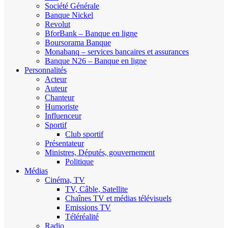
Société Générale
Banque Nickel
Revolut
BforBank – Banque en ligne
Boursorama Banque
Monabanq – services bancaires et assurances
Banque N26 – Banque en ligne
Personnalités
Acteur
Auteur
Chanteur
Humoriste
Influenceur
Sportif
Club sportif
Présentateur
Ministres, Députés, gouvernement
Politique
Médias
Cinéma, TV
TV, Câble, Satellite
Chaînes TV et médias télévisuels
Emissions TV
Téléréalité
Radio