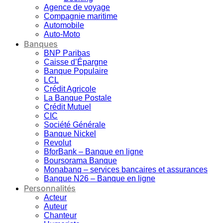
Agence de voyage
Compagnie maritime
Automobile
Auto-Moto
Banques
BNP Paribas
Caisse d’Épargne
Banque Populaire
LCL
Crédit Agricole
La Banque Postale
Crédit Mutuel
CIC
Société Générale
Banque Nickel
Revolut
BforBank – Banque en ligne
Boursorama Banque
Monabanq – services bancaires et assurances
Banque N26 – Banque en ligne
Personnalités
Acteur
Auteur
Chanteur