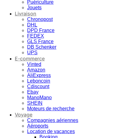
Puériculture
Jouets
Livraison
Chronopost
DHL
DPD France
FEDEX
GLS France
DB Schenker
UPS
E-commerce
Vinted
Amazon
AliExpress
Leboncoin
Cdiscount
Ebay
ManoMano
SHEIN
Moteurs de recherche
Voyage
Compagnies aériennes
Aéroports
Location de vacances
Booking