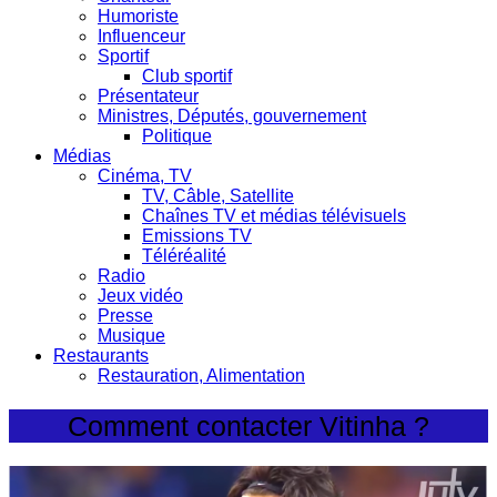
Humoriste
Influenceur
Sportif
Club sportif
Présentateur
Ministres, Députés, gouvernement
Politique
Médias
Cinéma, TV
TV, Câble, Satellite
Chaînes TV et médias télévisuels
Emissions TV
Téléréalité
Radio
Jeux vidéo
Presse
Musique
Restaurants
Restauration, Alimentation
Comment contacter Vitinha ?