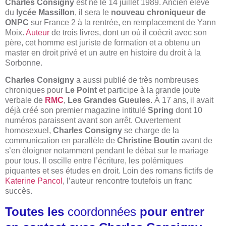
Charles Consigny
est né le 14 juillet 1989. Ancien élève
du
lycée Massillon
, il sera le
nouveau chroniqueur de
ONPC
sur France 2 à la rentrée, en remplacement de Yann
Moix.
Auteur
de trois livres, dont un où il coécrit avec son
père, cet homme est juriste de formation et a obtenu un
master en droit privé et un autre en histoire du droit à la
Sorbonne.
Charles Consigny
a aussi publié de très nombreuses
chroniques pour
Le Point
et participe à la grande joute
verbale de
RMC
,
Les Grandes Gueules
. À 17 ans, il avait
déjà créé son premier magazine intitulé
Spring
dont 10
numéros paraissent avant son arrêt. Ouvertement
homosexuel,
Charles Consigny
se charge de la
communication en parallèle de
Christine Boutin
avant de
s’en éloigner notamment pendant le débat sur le mariage
pour tous. Il oscille entre l’écriture, les polémiques
piquantes et ses études en droit. Loin des romans fictifs de
Katerine Pancol
, l’auteur rencontre toutefois un franc
succès.
Toutes les
coordonnées
pour entrer