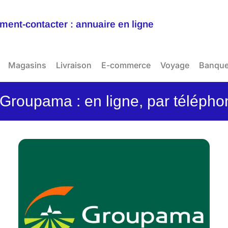
ent-contacter : annuaire en ligne
Magasins
Livraison
E-commerce
Voyage
Banqu
Groupama : en ligne, par télépho