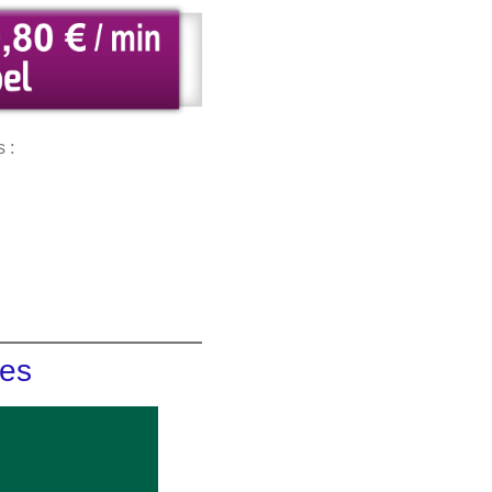
 :
ées