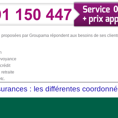
e proposées par Groupama répondent aux besoins de ses clients
n
révoyance
crédit
retraite
tc.
rances : les différentes coordonn