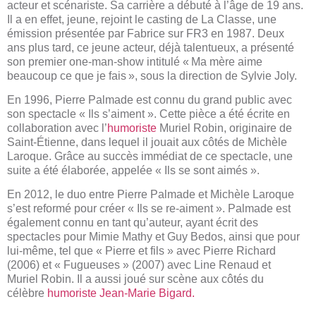
acteur et scénariste. Sa carrière a débuté à l’âge de 19 ans.
Il a en effet, jeune, rejoint le casting de La Classe, une
émission présentée par Fabrice sur FR3 en 1987. Deux
ans plus tard, ce jeune acteur, déjà talentueux, a présenté
son premier one-man-show intitulé « Ma mère aime
beaucoup ce que je fais », sous la direction de Sylvie Joly.
En 1996, Pierre Palmade est connu du grand public avec
son spectacle « Ils s’aiment ». Cette pièce a été écrite en
collaboration avec l’
humoriste
Muriel Robin, originaire de
Saint-Étienne, dans lequel il jouait aux côtés de Michèle
Laroque. Grâce au succès immédiat de ce spectacle, une
suite a été élaborée, appelée « Ils se sont aimés ».
En 2012, le duo entre Pierre Palmade et Michèle Laroque
s’est reformé pour créer « Ils se re-aiment ». Palmade est
également connu en tant qu’auteur, ayant écrit des
spectacles pour Mimie Mathy et Guy Bedos, ainsi que pour
lui-même, tel que « Pierre et fils » avec Pierre Richard
(2006) et « Fugueuses » (2007) avec Line Renaud et
Muriel Robin. Il a aussi joué sur scène aux côtés du
célèbre
humoriste Jean-Marie Bigard.