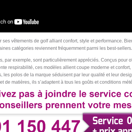
ses vêtements de golf alliant confort, style et performance. Bien
taines catégories reviennent fréquemment parmi les best-sellers
, par exemple, sont particulièrement appréciés. Conçus pour off
te respirabilité, ces modèles allient coupe moderne et confort,
, les polos de la marque séduisent par leur qualité et leur des
t de matières, ils s’adaptent à tous les goûts et conditions mét