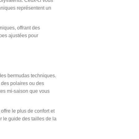
polyvalents. Ceux-ci vous
hniques représentent un
niques, offrant des
upes ajustées pour
u des bermudas techniques.
 des polaires ou des
stes mi-saison que vous
ffre le plus de confort et
le guide des tailles de la