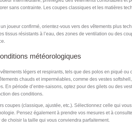
oueur intermédiaire, privilégiez des vêtements confortables et 
orer sans contrainte. Les coupes classiques et les matières tec
 un joueur confirmé, orientez-vous vers des vêtements plus tech
s tissus résistants à l’eau, des zones de ventilation ou des co
ce.
conditions météorologiques
s vêtements légers et respirants, tels que des polos en piqué o
 vêtements chauds et imperméables, comme des vestes softshell,
. En période d’entre-saisons, optez pour des gilets ou des ve
ction des conditions.
s coupes (classique, ajustée, etc.). Sélectionnez celle qui vous o
hologie. Pensez également à prendre vos mesures et à consulter 
e choisir la taille qui vous conviendra parfaitement.