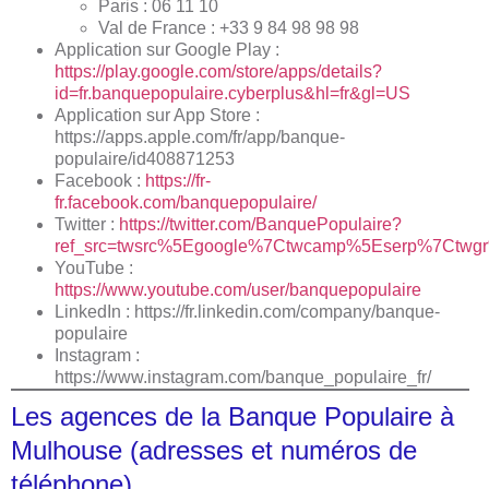
Paris : 06 11 10
Val de France : +33 9 84 98 98 98
Application sur Google Play :
https://play.google.com/store/apps/details?
id=fr.banquepopulaire.cyberplus&hl=fr&gl=US
Application sur App Store :
https://apps.apple.com/fr/app/banque-
populaire/id408871253
Facebook :
https://fr-
fr.facebook.com/banquepopulaire/
Twitter :
https://twitter.com/BanquePopulaire?
ref_src=twsrc%5Egoogle%7Ctwcamp%5Eserp%7Ctwgr
YouTube :
https://www.youtube.com/user/banquepopulaire
LinkedIn : https://fr.linkedin.com/company/banque-
populaire
Instagram :
https://www.instagram.com/banque_populaire_fr/
Les agences de la Banque Populaire à
Mulhouse (adresses et numéros de
téléphone)