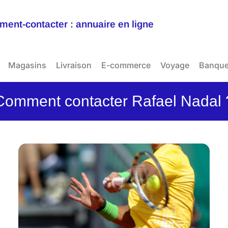
ent-contacter : annuaire en ligne
Magasins
Livraison
E-commerce
Voyage
Banqu
Comment contacter Rafael Nadal 