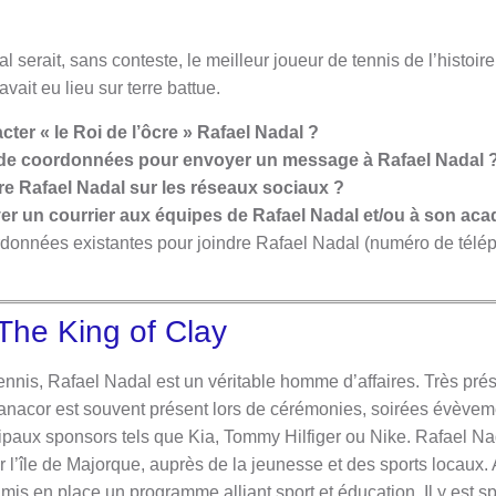
l serait, sans conteste, le meilleur joueur de tennis de l’histoir
ait eu lieu sur terre battue.
ter « le Roi de l’ôcre » Rafael Nadal ?
de coordonnées pour envoyer un message à Rafael Nadal 
re Rafael Nadal sur les réseaux sociaux ?
r un courrier aux équipes de Rafael Nadal et/ou à son ac
données existantes pour joindre Rafael Nadal (numéro de télép
The King of Clay
tennis, Rafael Nadal est un véritable homme d’affaires. Très pr
 Manacor est souvent présent lors de cérémonies, soirées évèvem
ipaux sponsors tels que Kia, Tommy Hilfiger ou Nike. Rafael Nad
r l’île de Majorque, auprès de la jeunesse et des sports locaux.
is en place un programme alliant sport et éducation. Il y est s