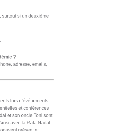
e, surtout si un deuxième
?
adémie ?
hone, adresse, emails,
ésents lors d’événements
entielles et conférences
al et son oncle Toni sont
 Ainsi avec la Rafa Nadal
poouvent présent et