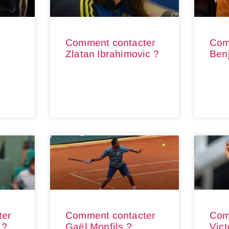
Comment contacter
Com
t
Zlatan Ibrahimovic ?
Ben
ter
Comment contacter
Com
 ?
Gaël Monfils ?
Vic