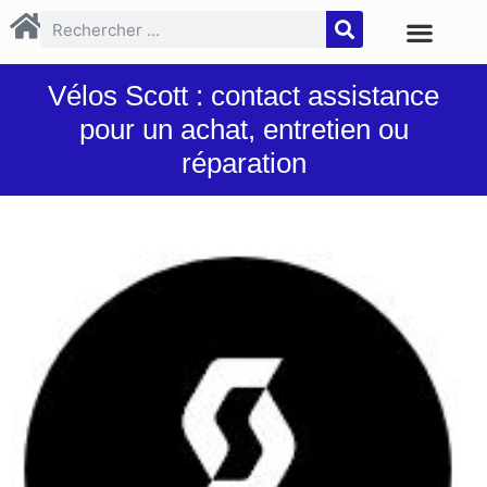
Vélos Scott : contact assistance
pour un achat, entretien ou
réparation