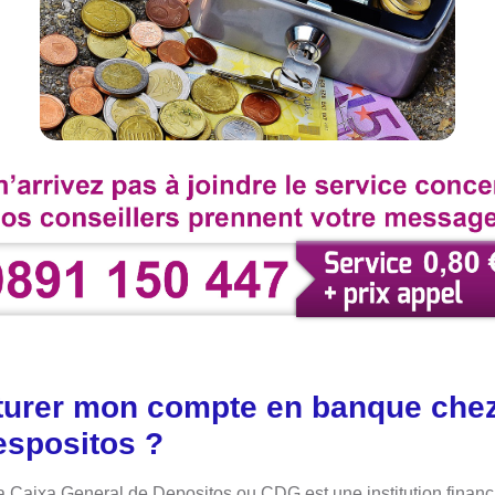
urer mon compte en banque chez
espositos ?
la Caixa General de Depositos ou CDG est une institution financ