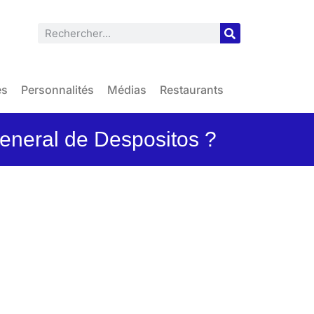
es
Personnalités
Médias
Restaurants
neral de Despositos ?