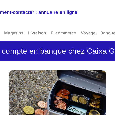
ent-contacter : annuaire en ligne
Magasins
Livraison
E-commerce
Voyage
Banqu
 compte en banque chez Caixa Ge