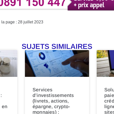
la page : 28 juillet 2023
SUJETS SIMILAIRES
Services
Solu
:
d’investissements
paie
(livrets, actions,
créd
s en
épargne, crypto-
lign
monnaies) :
site