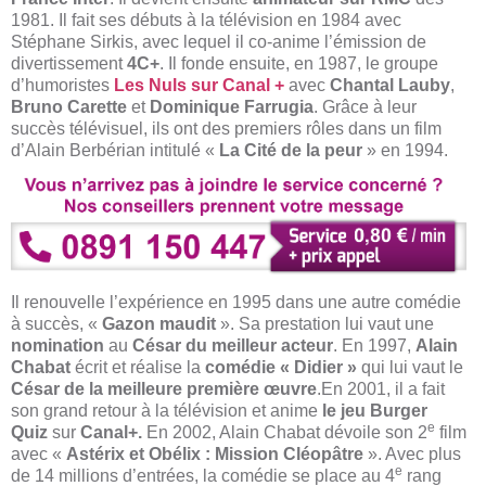
1981. Il fait ses débuts à la télévision en 1984 avec
Stéphane Sirkis, avec lequel il co-anime l’émission de
divertissement
4C+
. Il fonde ensuite, en 1987, le groupe
d’humoristes
Les Nuls sur Canal +
avec
Chantal Lauby
,
Bruno Carette
et
Dominique Farrugia
. Grâce à leur
succès télévisuel, ils ont des premiers rôles dans un film
d’Alain Berbérian intitulé «
La Cité de la peur
» en 1994.
Il renouvelle l’expérience en 1995 dans une autre comédie
à succès, «
Gazon maudit
». Sa prestation lui vaut une
nomination
au
César du meilleur acteur
. En 1997,
Alain
Chabat
écrit et réalise la
comédie « Didier »
qui lui vaut le
César de la meilleure première œuvre
.En 2001, il a fait
son grand retour à la télévision et anime
le jeu Burger
e
Quiz
sur
Canal+.
En 2002, Alain Chabat dévoile son 2
film
avec «
Astérix et Obélix : Mission Cléopâtre
». Avec plus
e
de 14 millions d’entrées, la comédie se place au 4
rang