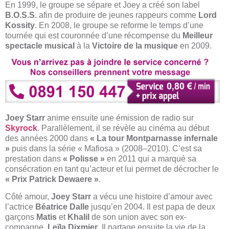
En 1999, le groupe se sépare et Joey a créé son label
B.O.S.S.
afin de produire de jeunes rappeurs comme
Lord
Kossity
. En 2008, le groupe se reforme le temps d’une
tournée qui est couronnée d’une récompense du
Meilleur
spectacle musical
à la
Victoire de la musique
en 2009.
Joey Starr
anime ensuite une émission de radio sur
Skyrock
. Parallèlement, il se révèle au cinéma au début
des années 2000 dans
« La tour Montparnasse infernale
»
puis dans la série « Mafiosa » (2008–2010). C’est sa
prestation dans
« Polisse »
en 2011 qui a marqué sa
consécration en tant qu’acteur et lui permet de décrocher le
« Prix Patrick Dewaere »
.
Côté amour,
Joey Starr
a vécu une histoire d’amour avec
l’actrice
Béatrice Dalle
jusqu’en 2004. Il est papa de deux
garçons
Matis
et
Khalil
de son union avec son ex-
compagne,
Leïla Dixmier
. Il partage ensuite la vie de la