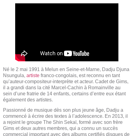
Né le 2 mai 1991 à Melun en Seine-et-Marne, Dadju Djuna
Nsungula,
artiste
franco-congolais, est reconnu en tant
qu’auteur-compositeur-interprète et acteur. Cadet de Gims,
il a grandi dans la cité Marcel-Cachin à Romainville au
sein d’une fratrie de 14 enfants, certains d’entre eux étant
également des artistes.
Passionné de musique dès son plus jeune âge, Dadju a
commencé à écrire des textes à l’adolescence. En 2013, il
a rejoint le groupe The Shin Sekaï, formé avec son frère
Gims et deux autres membres, qui a connu un succès
commercial important avec des albums certifiés disques de