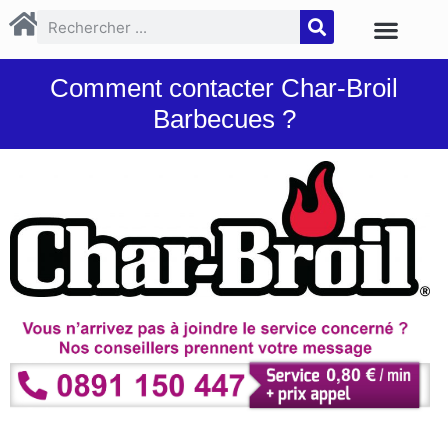
Comment contacter Char-Broil
Barbecues ?