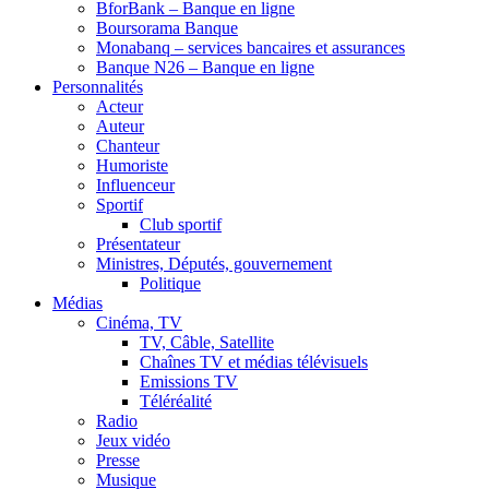
BforBank – Banque en ligne
Boursorama Banque
Monabanq – services bancaires et assurances
Banque N26 – Banque en ligne
Personnalités
Acteur
Auteur
Chanteur
Humoriste
Influenceur
Sportif
Club sportif
Présentateur
Ministres, Députés, gouvernement
Politique
Médias
Cinéma, TV
TV, Câble, Satellite
Chaînes TV et médias télévisuels
Emissions TV
Téléréalité
Radio
Jeux vidéo
Presse
Musique