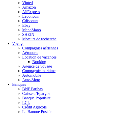
Vinted
Amazon
AliExpress
Leboncoin
Cdiscount
Ebay
ManoMano
SHEIN
Moteurs de recherche
Voyage
Compagnies aériennes
Aéroports
Location de vacances
Booking
Agence de voyage
Compagnie maritime
Automobile
Auto-Moto
Banques
BNP Paribas
Caisse d’Épargne
Banque Populaire
LCL
Crédit Agricole
La Banque Postale