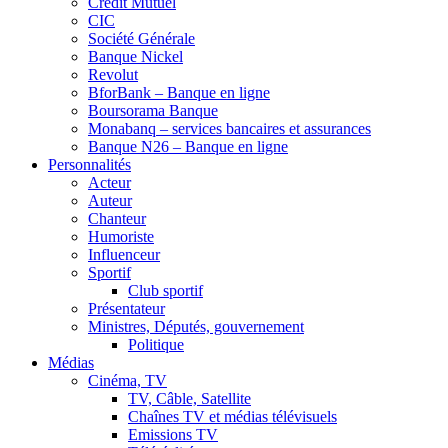
Crédit Mutuel
CIC
Société Générale
Banque Nickel
Revolut
BforBank – Banque en ligne
Boursorama Banque
Monabanq – services bancaires et assurances
Banque N26 – Banque en ligne
Personnalités
Acteur
Auteur
Chanteur
Humoriste
Influenceur
Sportif
Club sportif
Présentateur
Ministres, Députés, gouvernement
Politique
Médias
Cinéma, TV
TV, Câble, Satellite
Chaînes TV et médias télévisuels
Emissions TV