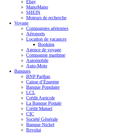
Ebay
ManoMano
SHEIN
Moteurs de recherche
Voyage
Compagnies aériennes
Aéroports
Location de vacances
Booking
Agence de voyage
Compagnie maritime
Automobile
Auto-Moto
Banques
BNP Paribas
Caisse d’Épargne
Banque Populaire
LCL
Crédit Agricole
La Banque Postale
Crédit Mutuel
CIC
Société Générale
Banque Nickel
Revolut