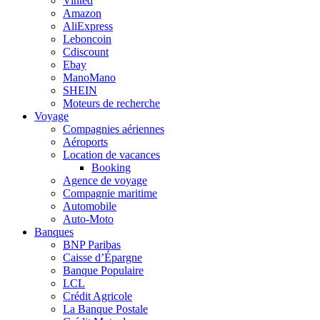
Vinted
Amazon
AliExpress
Leboncoin
Cdiscount
Ebay
ManoMano
SHEIN
Moteurs de recherche
Voyage
Compagnies aériennes
Aéroports
Location de vacances
Booking
Agence de voyage
Compagnie maritime
Automobile
Auto-Moto
Banques
BNP Paribas
Caisse d’Épargne
Banque Populaire
LCL
Crédit Agricole
La Banque Postale