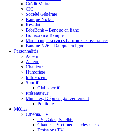
Crédit Mutuel
CIC
Société Générale
Banque Nickel
Revolut
BforBank – Banque en ligne
Boursorama Banque
Monabanq – services bancaires et assurances
Banque N26 – Banque en ligne
Personnalités
Acteur
Auteur
Chanteur
Humoriste
Influenceur
Sportif
Club sportif
Présentateur
Ministres, Députés, gouvernement
Politique
Médias
Cinéma, TV
TV, Câble, Satellite
Chaînes TV et médias télévisuels
Emissions TV