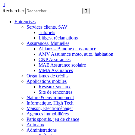
Aller
au
Rechercher
contenu
Entreprises
Services clients, SAV
Tutoriels
Litiges, réclamations
Assurances, Mutuelles
Allianz – Banque et assurance
AMV Assurance moto, auto, habitation
CNP Assurances
MAE Assurance scolaire
MMA Assurances
Organismes de crédits
Applications mobiles
Réseaux sociaux
Site de rencontres
Nature & environnement
Informatique, High Tech
Maison, Electroménager
Agences immobilières
Paris sportifs, jeu de chance
Animaux
Administrations