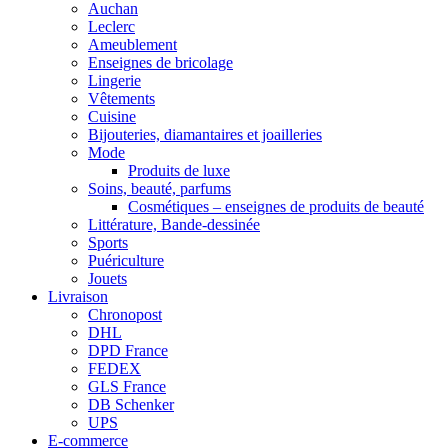
Auchan
Leclerc
Ameublement
Enseignes de bricolage
Lingerie
Vêtements
Cuisine
Bijouteries, diamantaires et joailleries
Mode
Produits de luxe
Soins, beauté, parfums
Cosmétiques – enseignes de produits de beauté
Littérature, Bande-dessinée
Sports
Puériculture
Jouets
Livraison
Chronopost
DHL
DPD France
FEDEX
GLS France
DB Schenker
UPS
E-commerce