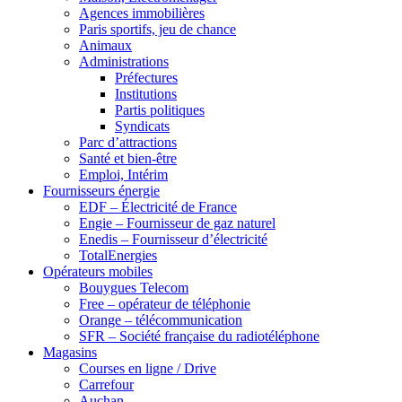
Agences immobilières
Paris sportifs, jeu de chance
Animaux
Administrations
Préfectures
Institutions
Partis politiques
Syndicats
Parc d’attractions
Santé et bien-être
Emploi, Intérim
Fournisseurs énergie
EDF – Électricité de France
Engie – Fournisseur de gaz naturel
Enedis – Fournisseur d’électricité
TotalEnergies
Opérateurs mobiles
Bouygues Telecom
Free – opérateur de téléphonie
Orange – télécommunication
SFR – Société française du radiotéléphone
Magasins
Courses en ligne / Drive
Carrefour
Auchan