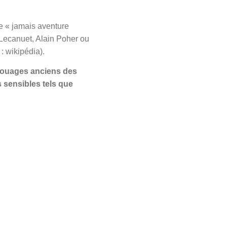
ue
« jamais aventure
Lecanuet, Alain Poher ou
 : wikipédia).
 rouages anciens des
s sensibles tels que