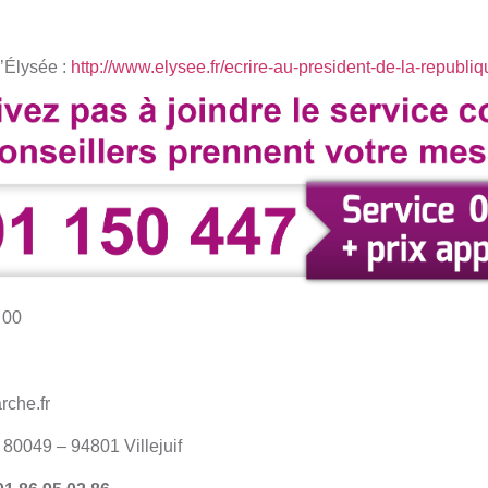
l’Élysée :
http://www.elysee.fr/ecrire-au-president-de-la-republi
 00
che.fr
80049 – 94801 Villejuif