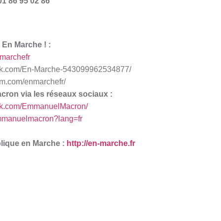
1 86 95 02 86
 En Marche ! :
nmarchefr
ook.com/En-Marche-543099962534877/
am.com/enmarchefr/
ron via les réseaux sociaux :
ook.com/EmmanuelMacron/
/emmanuelmacron?lang=fr
blique en Marche :
http://en-marche.fr