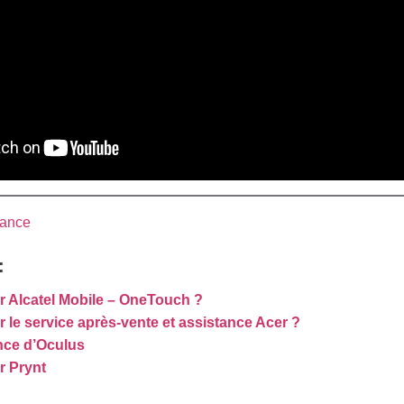
rance
:
 Alcatel Mobile – OneTouch ?
le service après-vente et assistance Acer ?
ance d’Oculus
r Prynt