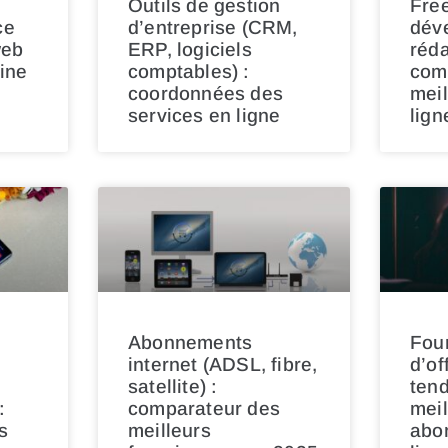
Outils de gestion
Free
ce
d’entreprise (CRM,
dév
web
ERP, logiciels
réda
ine
comptables) :
com
coordonnées des
meil
services en ligne
lign
Abonnements
Fou
internet (ADSL, fibre,
d’of
satellite) :
ten
:
comparateur des
meil
s
meilleurs
abo