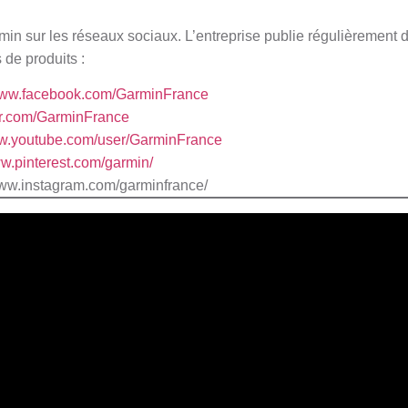
n sur les réseaux sociaux. L’entreprise publie régulièrement de
 de produits :
/www.facebook.com/GarminFrance
tter.com/GarminFrance
ww.youtube.com/user/GarminFrance
ww.pinterest.com/garmin/
www.instagram.com/garminfrance/