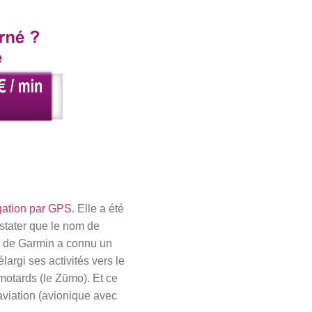
gation par GPS
. Elle a été
stater que le nom de
it de Garmin a connu un
argi ses activités vers le
motards (le Zūmo). Et ce
aviation (avionique avec