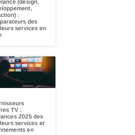
lance (design,
eloppement,
ction) :
parateurs des
leurs services en
e
rnisseurs
fres TV :
dances 2025 des
leurs services et
nnements en