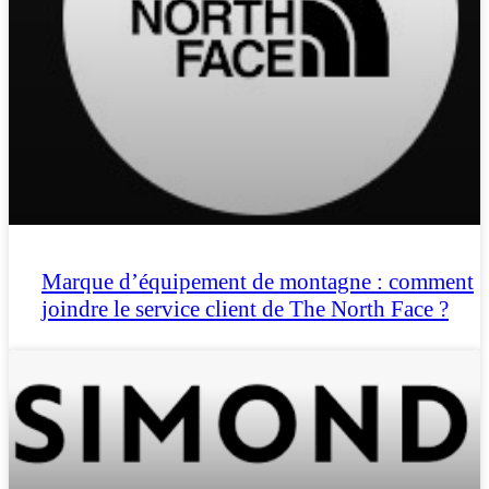
Marque d’équipement de montagne : comment
joindre le service client de The North Face ?