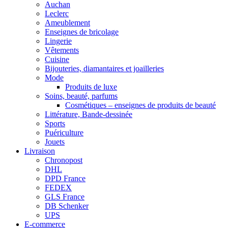
Auchan
Leclerc
Ameublement
Enseignes de bricolage
Lingerie
Vêtements
Cuisine
Bijouteries, diamantaires et joailleries
Mode
Produits de luxe
Soins, beauté, parfums
Cosmétiques – enseignes de produits de beauté
Littérature, Bande-dessinée
Sports
Puériculture
Jouets
Livraison
Chronopost
DHL
DPD France
FEDEX
GLS France
DB Schenker
UPS
E-commerce