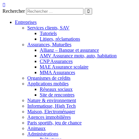
Aller
au
Rechercher
contenu
Entreprises
Services clients, SAV
Tutoriels
Litiges, réclamations
Assurances, Mutuelles
Allianz – Banque et assurance
AMV Assurance moto, auto, habitation
CNP Assurances
MAE Assurance scolaire
MMA Assurances
Organismes de crédits
Applications mobiles
Réseaux sociaux
Site de rencontres
Nature & environnement
Informatique, High Tech
Maison, Electroménager
Agences immobilières
Paris sportifs, jeu de chance
Animaux
Administrations