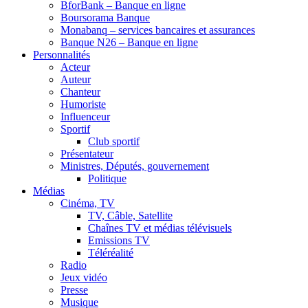
BforBank – Banque en ligne
Boursorama Banque
Monabanq – services bancaires et assurances
Banque N26 – Banque en ligne
Personnalités
Acteur
Auteur
Chanteur
Humoriste
Influenceur
Sportif
Club sportif
Présentateur
Ministres, Députés, gouvernement
Politique
Médias
Cinéma, TV
TV, Câble, Satellite
Chaînes TV et médias télévisuels
Emissions TV
Téléréalité
Radio
Jeux vidéo
Presse
Musique