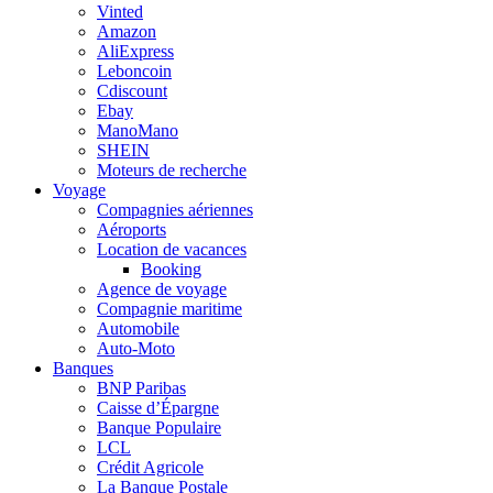
Vinted
Amazon
AliExpress
Leboncoin
Cdiscount
Ebay
ManoMano
SHEIN
Moteurs de recherche
Voyage
Compagnies aériennes
Aéroports
Location de vacances
Booking
Agence de voyage
Compagnie maritime
Automobile
Auto-Moto
Banques
BNP Paribas
Caisse d’Épargne
Banque Populaire
LCL
Crédit Agricole
La Banque Postale