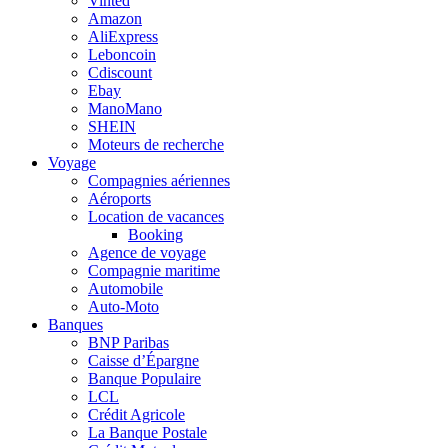
Vinted
Amazon
AliExpress
Leboncoin
Cdiscount
Ebay
ManoMano
SHEIN
Moteurs de recherche
Voyage
Compagnies aériennes
Aéroports
Location de vacances
Booking
Agence de voyage
Compagnie maritime
Automobile
Auto-Moto
Banques
BNP Paribas
Caisse d’Épargne
Banque Populaire
LCL
Crédit Agricole
La Banque Postale