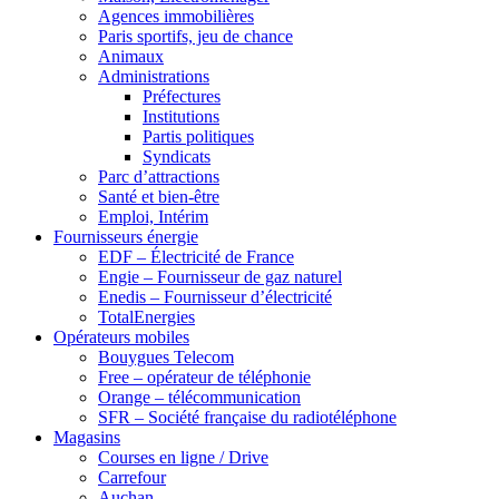
Agences immobilières
Paris sportifs, jeu de chance
Animaux
Administrations
Préfectures
Institutions
Partis politiques
Syndicats
Parc d’attractions
Santé et bien-être
Emploi, Intérim
Fournisseurs énergie
EDF – Électricité de France
Engie – Fournisseur de gaz naturel
Enedis – Fournisseur d’électricité
TotalEnergies
Opérateurs mobiles
Bouygues Telecom
Free – opérateur de téléphonie
Orange – télécommunication
SFR – Société française du radiotéléphone
Magasins
Courses en ligne / Drive
Carrefour
Auchan