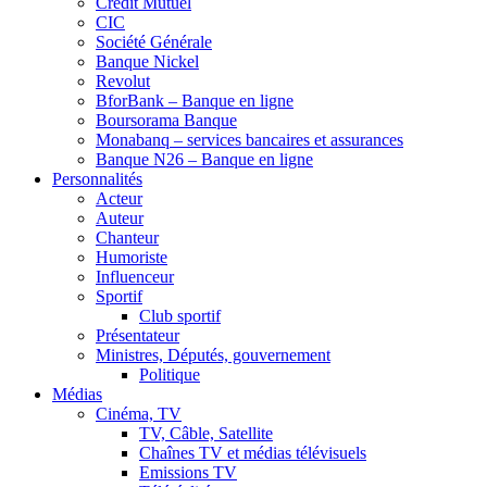
Crédit Mutuel
CIC
Société Générale
Banque Nickel
Revolut
BforBank – Banque en ligne
Boursorama Banque
Monabanq – services bancaires et assurances
Banque N26 – Banque en ligne
Personnalités
Acteur
Auteur
Chanteur
Humoriste
Influenceur
Sportif
Club sportif
Présentateur
Ministres, Députés, gouvernement
Politique
Médias
Cinéma, TV
TV, Câble, Satellite
Chaînes TV et médias télévisuels
Emissions TV