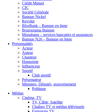
Crédit Mutuel
CIC
Société Générale
Banque Nickel
Revolut
BforBank – Banque en ligne
Boursorama Banque
Monabanq – services bancaires et assurances
Banque N26 – Banque en ligne
Personnalités
Acteur
Auteur
Chanteur
Humoriste
Influenceur
Sportif
Club sportif
Présentateur
Ministres, Députés, gouvernement
Politique
Médias
Cinéma, TV
TV, Câble, Satellite
Chaînes TV et médias télévisuels
Emissions TV