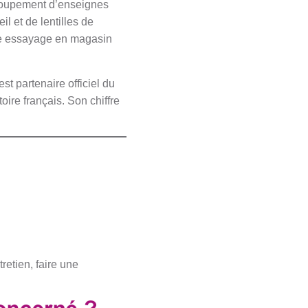
 groupement d’enseignes
il et de lentilles de
re essayage en magasin
st partenaire officiel du
ire français. Son chiffre
s
retien, faire une