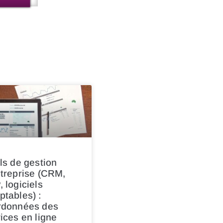
ls de gestion
treprise (CRM,
 logiciels
tables) :
rdonnées des
ices en ligne