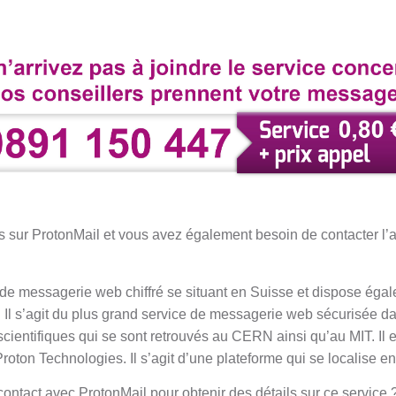
s sur ProtonMail et vous avez également besoin de contacter l’a
 de messagerie web chiffré se situant en Suisse et dispose éga
l. Il s’agit du plus grand service de messagerie web sécurisée d
cientifiques qui se sont retrouvés au CERN ainsi qu’au MIT. Il e
Proton Technologies. Il s’agit d’une plateforme qui se localise e
ntact avec ProtonMail pour obtenir des détails sur ce service 