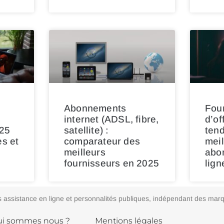
Abonnements
Fou
:
internet (ADSL, fibre,
d’of
25
satellite) :
ten
es et
comparateur des
meil
meilleurs
abo
fournisseurs en 2025
lign
vices assistance en ligne et personnalités publiques, indépendant des m
i sommes nous ?
Mentions légales